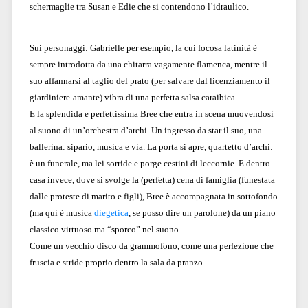
schermaglie tra Susan e Edie che si contendono l’idraulico.
Sui personaggi: Gabrielle per esempio, la cui focosa latinità è
sempre introdotta da una chitarra vagamente flamenca, mentre il
suo affannarsi al taglio del prato (per salvare dal licenziamento il
giardiniere-amante) vibra di una perfetta salsa caraibica.
E la splendida e perfettissima Bree che entra in scena muovendosi
al suono di un’orchestra d’archi. Un ingresso da star il suo, una
ballerina: sipario, musica e via. La porta si apre, quartetto d’archi:
è un funerale, ma lei sorride e porge cestini di leccornie. E dentro
casa invece, dove si svolge la (perfetta) cena di famiglia (funestata
dalle proteste di marito e figli), Bree è accompagnata in sottofondo
(ma qui è musica
diegetica
, se posso dire un parolone) da un piano
classico virtuoso ma “sporco” nel suono.
Come un vecchio disco da grammofono, come una perfezione che
fruscia e stride proprio dentro la sala da pranzo.