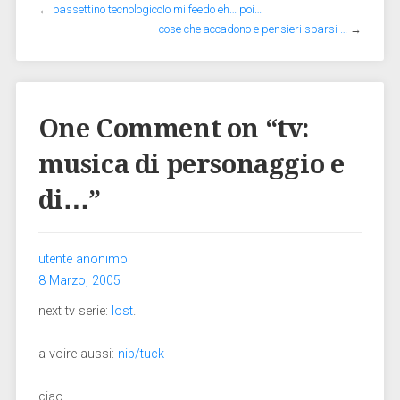
←
passettino tecnologicoIo mi feedo eh… poi…
cose che accadono e pensieri sparsi …
→
One Comment on “
tv:
musica di personaggio e
di…
”
utente anonimo
8 Marzo, 2005
next tv serie:
lost
.
a voire aussi:
nip/tuck
ciao,