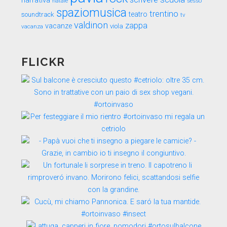
narrativa
sesso
natale
spaziomusica
trentino
teatro
soundtrack
tv
valdinon
zappa
vacanze
viola
vacanza
FLICKR