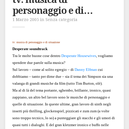
personaggio e di…
1 Marzo 2005 in Senza categoria
tv: musica di personaggio e di situazione
Desperate soundtrack
Tra le molte buone cose dentro
Desperate Housewives
, vogliamo
spendere due parole sulla musica?
Sul lavoro – come al solito egregio – di
Danny Elfman
cui
dobbiamo – tanto per dirne due – sia il tema dei Simpson sia una
valanga di grandi musiche da film (tutto Tim Burton, olè).
Ma al di là del tema portante, sghembo, brillante, ironico, quasi
zappiano, un altro bel lavoro sono le musiche di personaggio e
quelle di situazione. In queste ultime, gran lavoro di sinth negli
inserti più thrilling, glockenspiel, pizzicati e zum zum (a volte
sono troppo tecnico, lo so) a punteggiare gli stacchi e gli umori di
quasi tutti i dialoghi. E del gran kletzmer ironico e buffo nelle