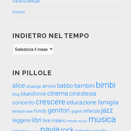
Varie/Eventuali
Visioni
INDIETRO NEL TEMPO
Indietro
nel
tempo
IN PILLOLE
bimbi
alice
babbo
bambini
amore
altoadige
cinema
cinestesia
bluesforce
blog
crescere
educazione
famiglia
concerto
genitori
jazz
fondo
infanzia
fantasia
fiabe
giganti
musica
libri
leggere
live
milano
movie
music
pavia
rock
scuola
scrivere