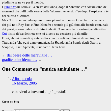
piedini e se ne va per il mondo.
I
Funk Off
ora sono sulla cresta dell’onda, dopo il Sanremo con Alexia (uno dei
momenti più belli della serata delle "alternative version") e dopo l’ospitata in tv
nel salotto di Arbore.
Ma c’è tutto un mondo appunto: una piramide di musici marciatori che parte
dai più noti Roy Paci e Pino Minafra e scende giù giù fino alle bande comunali
dei paesi, spesso palestre di futuri talenti. O anche solo occasioni per divertirsi.
Qui
il sito di bandeinrete che mi dicono ne censisca più di mille.
E poi, alcuni nomi di queste realtà sono piccoli capolavori di naming: la
Titubanda (che ogni anno organizza la Sbandata), la Banda degli Ottoni a
Scoppio, i Fiati Sprecati, i Suonatori Terra Terra.
←
dal paese delle meraviglie …
gradite coincidenze …
→
One Comment on “
musica ambulante …
”
Alinapiccola
16 Marzo, 2005
ciao vieni a trovarmi al più presto!!
Cerca nel blog