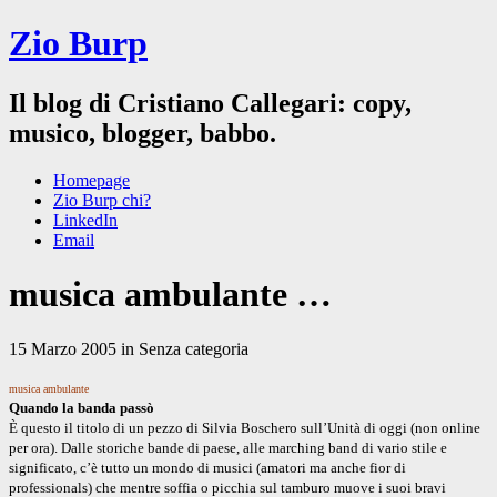
Zio Burp
Il blog di Cristiano Callegari: copy,
musico, blogger, babbo.
Homepage
Zio Burp chi?
LinkedIn
Email
musica ambulante …
15 Marzo 2005 in Senza categoria
musica ambulante
Quando la banda passò
È questo il titolo di un pezzo di Silvia Boschero sull’Unità di oggi (non online
per ora). Dalle storiche bande di paese, alle marching band di vario stile e
significato, c’è tutto un mondo di musici (amatori ma anche fior di
professionals) che mentre soffia o picchia sul tamburo muove i suoi bravi