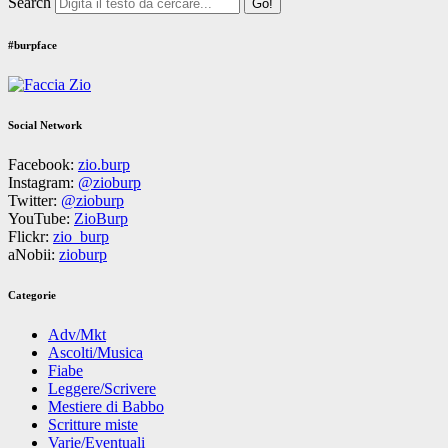
Search
#burpface
Social Network
Facebook:
zio.burp
Instagram:
@zioburp
Twitter:
@zioburp
YouTube:
ZioBurp
Flickr:
zio_burp
aNobii:
zioburp
Categorie
Adv/Mkt
Ascolti/Musica
Fiabe
Leggere/Scrivere
Mestiere di Babbo
Scritture miste
Varie/Eventuali