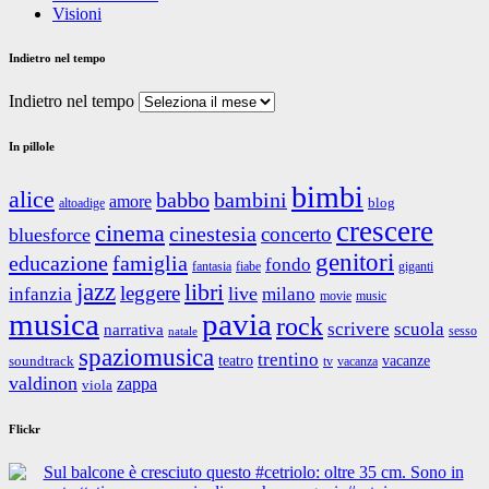
Visioni
Indietro nel tempo
Indietro nel tempo
In pillole
bimbi
alice
babbo
bambini
amore
blog
altoadige
crescere
cinema
cinestesia
concerto
bluesforce
genitori
educazione
famiglia
fondo
fantasia
giganti
fiabe
jazz
libri
leggere
live
infanzia
milano
movie
music
musica
pavia
rock
scrivere
scuola
narrativa
sesso
natale
spaziomusica
trentino
teatro
vacanze
soundtrack
tv
vacanza
valdinon
zappa
viola
Flickr