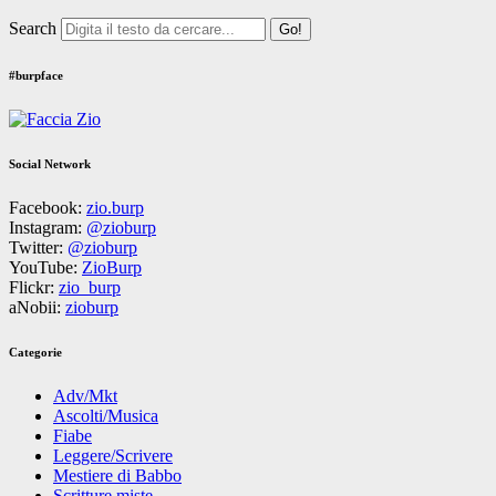
Search
#burpface
Social Network
Facebook:
zio.burp
Instagram:
@zioburp
Twitter:
@zioburp
YouTube:
ZioBurp
Flickr:
zio_burp
aNobii:
zioburp
Categorie
Adv/Mkt
Ascolti/Musica
Fiabe
Leggere/Scrivere
Mestiere di Babbo
Scritture miste