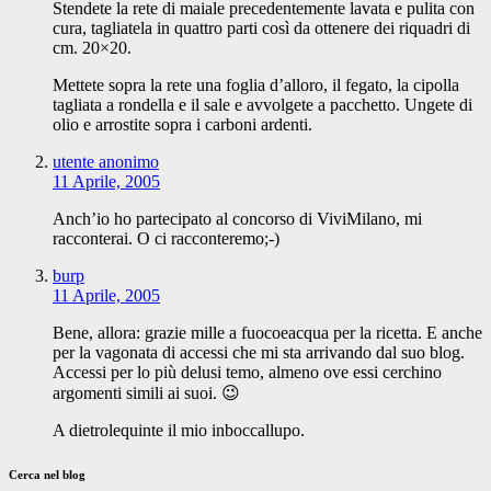
Stendete la rete di maiale precedentemente lavata e pulita con
cura, tagliatela in quattro parti così da ottenere dei riquadri di
cm. 20×20.
Mettete sopra la rete una foglia d’alloro, il fegato, la cipolla
tagliata a rondella e il sale e avvolgete a pacchetto. Ungete di
olio e arrostite sopra i carboni ardenti.
utente anonimo
11 Aprile, 2005
Anch’io ho partecipato al concorso di ViviMilano, mi
racconterai. O ci racconteremo;-)
burp
11 Aprile, 2005
Bene, allora: grazie mille a fuocoeacqua per la ricetta. E anche
per la vagonata di accessi che mi sta arrivando dal suo blog.
Accessi per lo più delusi temo, almeno ove essi cerchino
argomenti simili ai suoi. 😉
A dietrolequinte il mio inboccallupo.
Cerca nel blog