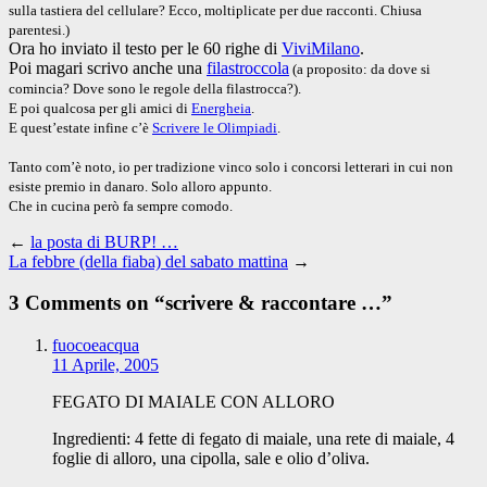
sulla tastiera del cellulare? Ecco, moltiplicate per due racconti. Chiusa
parentesi.)
Ora ho inviato il testo per le 60 righe di
ViviMilano
.
Poi magari scrivo anche una
filastroccola
(a proposito: da dove si
comincia? Dove sono le regole della filastrocca?).
E poi qualcosa per gli amici di
Energheia
.
E
quest’estate infine c’è
Scrivere le Olimpiadi
.
Tanto com’è noto, io per tradizione vinco solo i concorsi letterari in cui non
esiste premio in danaro. Solo alloro appunto.
Che in cucina però fa sempre comodo.
←
la posta di BURP! …
La febbre (della fiaba) del sabato mattina
→
3 Comments on “
scrivere & raccontare …
”
fuocoeacqua
11 Aprile, 2005
FEGATO DI MAIALE CON ALLORO
Ingredienti: 4 fette di fegato di maiale, una rete di maiale, 4
foglie di alloro, una cipolla, sale e olio d’oliva.