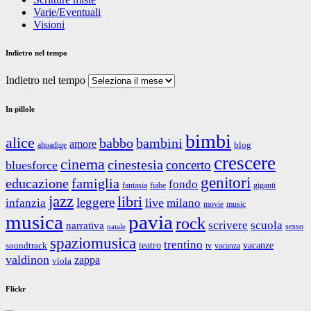
Varie/Eventuali
Visioni
Indietro nel tempo
Indietro nel tempo
In pillole
bimbi
alice
babbo
bambini
amore
blog
altoadige
crescere
cinema
cinestesia
concerto
bluesforce
genitori
educazione
famiglia
fondo
fantasia
giganti
fiabe
jazz
libri
leggere
live
infanzia
milano
movie
music
musica
pavia
rock
scrivere
scuola
narrativa
sesso
natale
spaziomusica
trentino
teatro
vacanze
soundtrack
tv
vacanza
valdinon
zappa
viola
Flickr