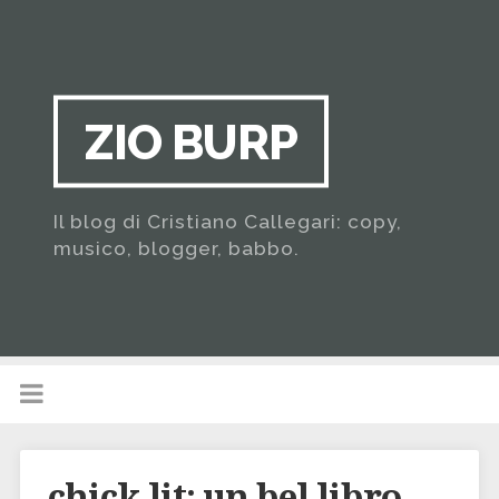
ZIO BURP
Il blog di Cristiano Callegari: copy,
musico, blogger, babbo.
chick lit: un bel libro