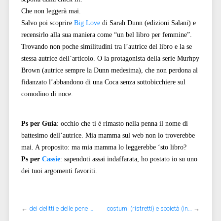
Che non leggerà mai.
Salvo poi scoprire
Big Love
di Sarah Dunn (edizioni Salani) e
recensirlo alla sua maniera come “un bel libro per femmine”.
Trovando non poche similitudini tra l’autrice del libro e la se
stessa autrice dell’articolo. O la protagonista della serie Murhpy
Brown (autrice sempre la Dunn medesima), che non perdona al
fidanzato l’abbandono di una Coca senza sottobicchiere sul
comodino di noce.
Ps per Guia
: occhio che ti è rimasto nella penna il nome di
battesimo dell’autrice. Mia mamma sul web non lo troverebbe
mai. A proposito: ma mia mamma lo leggerebbe ‘sto libro?
Ps per
Cassie
: sapendoti assai indaffarata, ho postato io su uno
dei tuoi argomenti favoriti.
←
dei delitti e delle pene …
costumi (ristretti) e società (in…
→