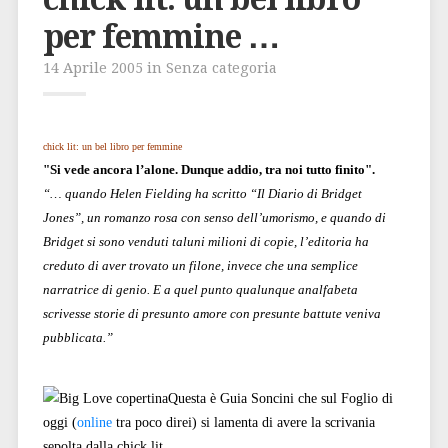
per femmine …
14 Aprile 2005 in Senza categoria
chick lit: un bel libro per femmine
"Si vede ancora l’alone. Dunque addio, tra noi tutto finito".
“… quando Helen Fielding ha scritto “Il Diario di Bridget
Jones”, un romanzo rosa con senso dell’umorismo, e quando di
Bridget si sono venduti taluni milioni di copie, l’editoria ha
creduto di aver trovato un filone, invece che una semplice
narratrice di genio. E a quel punto qualunque analfabeta
scrivesse storie di presunto amore con presunte battute veniva
pubblicata.”
Questa è Guia Soncini che sul Foglio di
oggi (
online
tra poco direi) si lamenta di avere la scrivania
sepolta dalla chick lit.