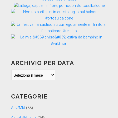
ARCHIVIO PER DATA
Archivio
per
data
CATEGORIE
Adv/Mkt
(38)
Ascolti/Musica
(245)