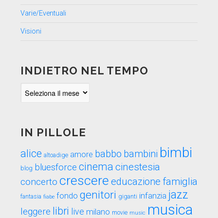
Varie/Eventuali
Visioni
INDIETRO NEL TEMPO
Indietro
nel
tempo
IN PILLOLE
bimbi
alice
babbo
bambini
amore
altoadige
cinema
cinestesia
bluesforce
blog
crescere
educazione
famiglia
concerto
genitori
jazz
fondo
infanzia
fantasia
fiabe
giganti
musica
libri
leggere
live
milano
movie
music