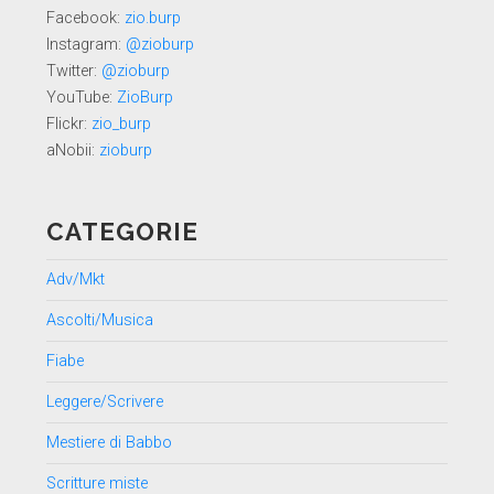
Facebook:
zio.burp
Instagram:
@zioburp
Twitter:
@zioburp
YouTube:
ZioBurp
Flickr:
zio_burp
aNobii:
zioburp
CATEGORIE
Adv/Mkt
Ascolti/Musica
Fiabe
Leggere/Scrivere
Mestiere di Babbo
Scritture miste