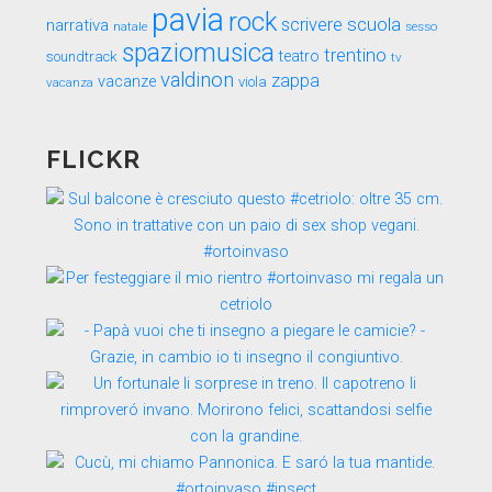
pavia
rock
scuola
scrivere
narrativa
sesso
natale
spaziomusica
trentino
teatro
soundtrack
tv
valdinon
zappa
vacanze
viola
vacanza
FLICKR