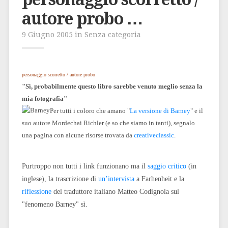
autore probo …
9 Giugno 2005 in Senza categoria
personaggio scorretto / autore probo
"Sì, probabilmente questo libro sarebbe venuto meglio senza la
mia fotografia"
Per tutti i coloro che amano "
La versione di Barney
" e il
suo autore Mordechai Richler (e so che siamo in tanti), segnalo
una pagina con alcune risorse trovata da
creativeclassic
.
Purtroppo non tutti i link funzionano ma il
saggio critico
(in
inglese), la trascrizione di
un’intervista
a Farhenheit e la
riflessione
del traduttore italiano Matteo Codignola sul
"fenomeno Barney" sì.