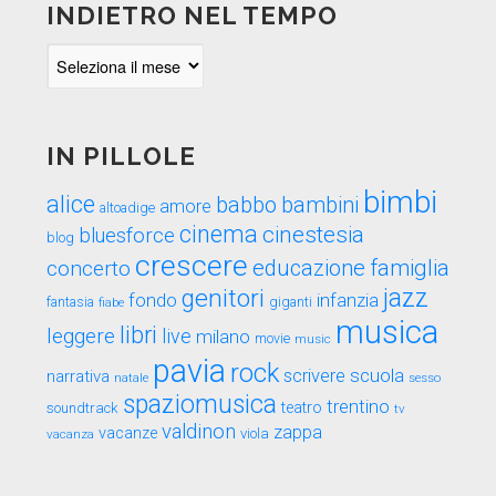
INDIETRO NEL TEMPO
Indietro
nel
tempo
IN PILLOLE
bimbi
alice
babbo
bambini
amore
altoadige
cinema
cinestesia
bluesforce
blog
crescere
educazione
famiglia
concerto
genitori
jazz
fondo
infanzia
fantasia
fiabe
giganti
musica
libri
leggere
live
milano
movie
music
pavia
rock
scuola
scrivere
narrativa
sesso
natale
spaziomusica
trentino
teatro
soundtrack
tv
valdinon
zappa
vacanze
viola
vacanza