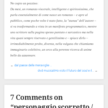
Ne copio un pezzino:
Da mesi, un romanzo viscerale, intelligente e spiritosissimo, che
parla essenzialmente di come nasce un romanzo – e apre al
pubblico, come poche volte è stato fatto, la "stanza" dell’autore –
si va trasformando a vista in un manifesto programmatico, mentre
uno scrittore sulla pagina spesso puntuto e sarcastico ma nella
vita quasi sempre riservato e gentilissimo e – spiace dirlo –
irrimediabilmente probo, diventa, nella vulgata che chiamiamo
immaginario colelttivo, un orco alla perenne ricerca di anime
belle da azzannare.
←
dal paese delle meraviglie …
dvd musicaliHo visto il futuro del soul e il…
→
7 Comments on
“
personaggio scorretto /