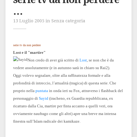
…
13 Luglio 2005 in Senza categoria
serie tv da non perdere
Lost e il "martire"
Non credo di aver già scritto di
Lost
, se non che è da
vedere assolutamente (e in autunno sarà in chiaro su Rai2).
Oggi volevo segnalare, oltre alla raffinatezza formale e alla
profondità di intreccio, l’attualità (tragica) di questa serie. Che
proprio nella
puntata
in onda ieri su Fox, attraverso i flashback del
personaggio di
Sayid
(iracheno, ex Guardia repubblicana, ex
ricattato dalla Cia, martire per finta accanto a quelli veri, ora
ovviamente naufrago come gli altri) apre una breve ma intensa
finestra sull’Islam radicale dei kamikaze.