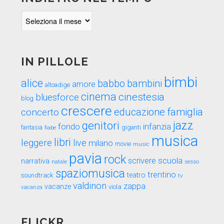
Indietro
nel
tempo
IN PILLOLE
bimbi
alice
babbo
bambini
amore
altoadige
cinema
cinestesia
bluesforce
blog
crescere
educazione
famiglia
concerto
genitori
jazz
fondo
infanzia
fantasia
fiabe
giganti
musica
libri
leggere
live
milano
movie
music
pavia
rock
scuola
scrivere
narrativa
sesso
natale
spaziomusica
trentino
teatro
soundtrack
tv
valdinon
zappa
vacanze
viola
vacanza
FLICKR