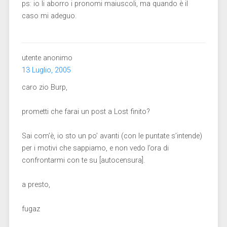
ps: io li aborro i pronomi maiuscoli, ma quando è il
caso mi adeguo.
utente anonimo
13 Luglio, 2005
caro zio Burp,
prometti che farai un post a Lost finito?
Sai com’è, io sto un po’ avanti (con le puntate s’intende)
per i motivi che sappiamo, e non vedo l’ora di
confrontarmi con te su [autocensura].
a presto,
fugaz