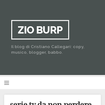
ZIO BURP
Il blog di Cristiano Callegari: copy,
musico, blogger, babbo.
serie tv da non perdere