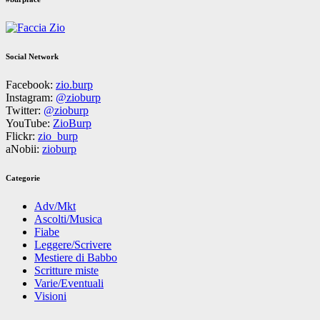
Social Network
Facebook:
zio.burp
Instagram:
@zioburp
Twitter:
@zioburp
YouTube:
ZioBurp
Flickr:
zio_burp
aNobii:
zioburp
Categorie
Adv/Mkt
Ascolti/Musica
Fiabe
Leggere/Scrivere
Mestiere di Babbo
Scritture miste
Varie/Eventuali
Visioni