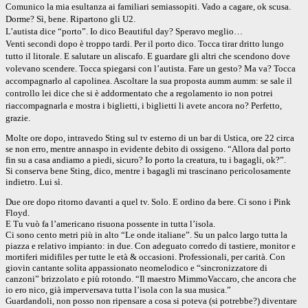
Comunico la mia esultanza ai familiari semiassopiti. Vado a cagare, ok scusa.
Dorme? Sì, bene. Ripartono gli U2.
L’autista dice “porto”. Io dico Beautiful day? Speravo meglio…
Venti secondi dopo è troppo tardi. Per il porto dico. Tocca tirar dritto lungo
tutto il litorale. E salutare un aliscafo. E guardare gli altri che scendono dove
volevano scendere. Tocca spiegarsi con l’autista. Fare un gesto? Ma va? Tocca
accompagnarlo al capolinea. Ascoltare la sua proposta aumm aumm: se sale il
controllo lei dice che si è addormentato che a regolamento io non potrei
riaccompagnarla e mostra i biglietti, i biglietti li avete ancora no? Perfetto,
grazie.
Molte ore dopo, intravedo Sting sul tv esterno di un bar di Ustica, ore 22 circa
se non erro, mentre annaspo in evidente debito di ossigeno. “Allora dal porto
fin su a casa andiamo a piedi, sicuro? Io porto la creatura, tu i bagagli, ok?”.
Si conserva bene Sting, dico, mentre i bagagli mi trascinano pericolosamente
indietro. Lui sì.
Due ore dopo ritorno davanti a quel tv. Solo. E ordino da bere. Ci sono i Pink
Floyd.
E Tu vuò fa l’americano risuona possente in tutta l’isola.
Ci sono cento metri più in alto “Le onde italiane”. Su un palco largo tutta la
piazza e relativo impianto: in due. Con adeguato corredo di tastiere, monitor e
mortiferi midifiles per tutte le età & occasioni. Professionali, per carità. Con
giovin cantante solita appassionato neomelodico e “sincronizzatore di
canzoni” brizzolato e più rotondo. “Il maestro MimmoVaccaro, che ancora che
io ero nico, già imperversava tutta l’isola con la sua musica.”
Guardandoli, non posso non ripensare a cosa si poteva (si potrebbe?) diventare