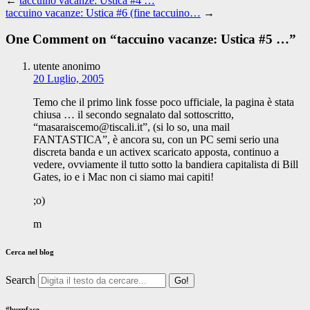
←
taccuino vacanze: Ustica #4 …
taccuino vacanze: Ustica #6 (fine taccuino…
→
One Comment on “
taccuino vacanze: Ustica #5 …
”
utente anonimo
20 Luglio, 2005
Temo che il primo link fosse poco ufficiale, la pagina è stata
chiusa … il secondo segnalato dal sottoscritto,
“masaraiscemo@tiscali.it”, (si lo so, una mail
FANTASTICA”, è ancora su, con un PC semi serio una
discreta banda e un activex scaricato apposta, continuo a
vedere, ovviamente il tutto sotto la bandiera capitalista di Bill
Gates, io e i Mac non ci siamo mai capiti!
;o)
m
Cerca nel blog
Search
#burpface