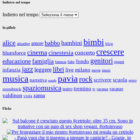
Indietro nel tempo
Indietro nel tempo
In pillole
bimbi
alice
babbo
bambini
amore
blog
altoadige
crescere
cinema
cinestesia
concerto
bluesforce
genitori
educazione
famiglia
fondo
fantasia
giganti
fiabe
jazz
libri
leggere
live
infanzia
milano
movie
music
musica
pavia
rock
scrivere
scuola
narrativa
sesso
natale
spaziomusica
trentino
teatro
vacanze
soundtrack
tv
vacanza
valdinon
zappa
viola
Flickr