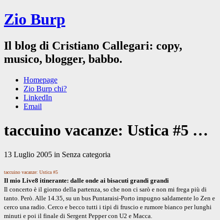
Zio Burp
Il blog di Cristiano Callegari: copy,
musico, blogger, babbo.
Homepage
Zio Burp chi?
LinkedIn
Email
taccuino vacanze: Ustica #5 …
13 Luglio 2005 in Senza categoria
taccuino vacanze: Ustica #5
Il mio Live8 itinerante: dalle onde ai bisacuti grandi grandi
Il concerto è il giorno della partenza, so che non ci sarò e non mi frega più di
tanto. Però. Alle 14.35, su un bus Puntaraisi-Porto impugno saldamente lo Zen e
cerco una radio. Cerco e becco tutti i tipi di fruscio e rumore bianco per lunghi
minuti e poi il finale di Sergent Pepper con U2 e Macca.