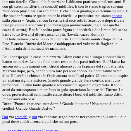
io e mio fratello. Che quella formazione l’abbiamo praticata per alcuni anni. E
con gli stessi mortiferi (ma comodi) midifiles. E con lo stesso tragico schema
“schiaccio play e palla al cantante”. E che non si guadagnava nemmeno male. E
che ora per fortuna se qualcuno ce lo chiede – a proposito: noi siamo
ancora
sulla piazza – (regia, vai con la scritta), si esce solo in acustico e dopo rituale
rissa privata sul repertorio (fine messaggio promozionale, regia, via quella
cazzo di scritta). E si fa la solita porca figura e il borderò e due lirette. Ma senza
basi e tutto live ci si diverte assai di più. (Levala, cazzo, dormi?)
Le Onde italiane, cazzo, sono dappertutto. Comfortably numb affoga dentro
Eros. E anche l’inizio del Macca è raddoppiato nel volume da Baglioni e
l’Anima mia de li mortacci de mammeta.
Poi il bar spegne le casse in piazzetta. Allora entro e mi allungo a torcicollo sul
banco sotto il tv. Le onde finalmente restano due passi indietro. E il Macca ha
ancora sotto due maroni così. Grossi almeno come la panza del suo batterista.
Mezzora dopo, però, hanno vinto loro per abbandono. Le onde hanno vinto,
dico. Il Live
8 ha chiuso e le Onde ancora sono lì sul palco. Ultimo brano, ospite
un’anziana signora usticese. Grande grande grande. Pura corrida, anzi puro
pomofiore. La amo tanto quanto è sinceramente sguaiata e sgraziata. Il suoi
acuti da tuttosoprano a microfono in gola squarciano la notte del Tirreno. Le
onde, professionisti seri, inutile aratro dietro i buoi del midifile, tirano dritto,
impastoiati alla base.
Drinn. “Pronto, in piazza, non dormi? Grande la tipa no? Non meno di ottanta,
credimi. Grande. Grande. Arrivo.”
Qui
via
emmebì
, e
qui
via anonima segnalazione nei commenti qui sotto, i due
posti dove andrò a cercare quel che mi son perso.