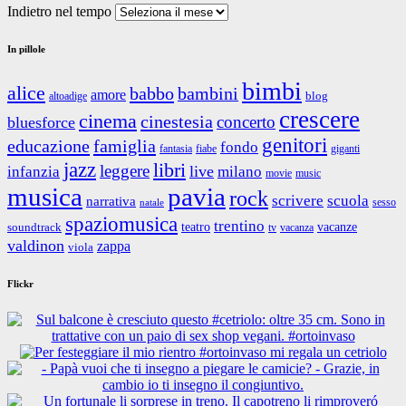
Indietro nel tempo
In pillole
bimbi
alice
babbo
bambini
amore
blog
altoadige
crescere
cinema
cinestesia
concerto
bluesforce
genitori
educazione
famiglia
fondo
fantasia
giganti
fiabe
jazz
libri
leggere
live
infanzia
milano
movie
music
musica
pavia
rock
scrivere
scuola
narrativa
sesso
natale
spaziomusica
trentino
teatro
vacanze
soundtrack
tv
vacanza
valdinon
zappa
viola
Flickr