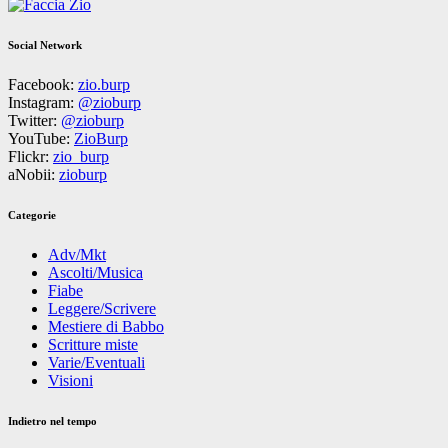
Social Network
Facebook:
zio.burp
Instagram:
@zioburp
Twitter:
@zioburp
YouTube:
ZioBurp
Flickr:
zio_burp
aNobii:
zioburp
Categorie
Adv/Mkt
Ascolti/Musica
Fiabe
Leggere/Scrivere
Mestiere di Babbo
Scritture miste
Varie/Eventuali
Visioni
Indietro nel tempo