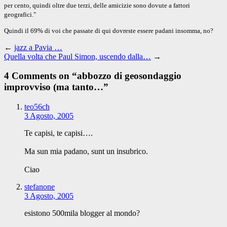
per cento, quindi oltre due terzi, delle amicizie sono dovute a fattori
geografici."
Quindi il 69% di voi che passate di qui dovreste essere padani insomma, no?
←
jazz a Pavia …
Quella volta che Paul Simon, uscendo dalla…
→
4 Comments on “
abbozzo di geosondaggio
improvviso (ma tanto…
”
teo56ch
3 Agosto, 2005
Te capisi, te capisi….
Ma sun mia padano, sunt un insubrico.
Ciao
stefanone
3 Agosto, 2005
esistono 500mila blogger al mondo?