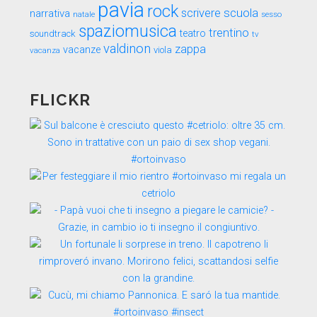
pavia
rock
scuola
scrivere
narrativa
sesso
natale
spaziomusica
trentino
teatro
soundtrack
tv
valdinon
zappa
vacanze
viola
vacanza
FLICKR