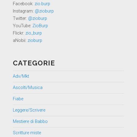
Facebook:
zio.burp
Instagram:
@zioburp
Twitter:
@zioburp
YouTube:
ZioBurp
Flickr:
zio_burp
aNobii:
zioburp
CATEGORIE
Adv/Mkt
Ascolti/Musica
Fiabe
Leggere/Scrivere
Mestiere di Babbo
Scritture miste