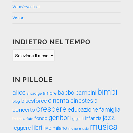
Varie/Eventuali
Visioni
INDIETRO NEL TEMPO
Indietro
nel
tempo
IN PILLOLE
bimbi
alice
babbo
bambini
amore
altoadige
cinema
cinestesia
bluesforce
blog
crescere
educazione
famiglia
concerto
genitori
jazz
fondo
infanzia
fantasia
fiabe
giganti
musica
libri
leggere
live
milano
movie
music