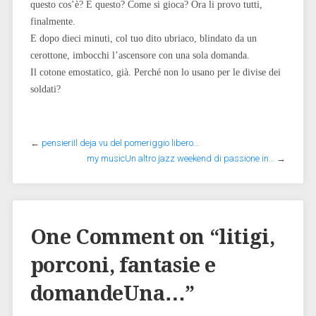
questo cos’è? E questo? Come si gioca? Ora li provo tutti,
finalmente.
E dopo dieci minuti, col tuo dito ubriaco, blindato da un
cerottone, imbocchi l’ascensore con una sola domanda.
Il cotone emostatico, già. Perché non lo usano per le divise dei
soldati?
←
pensieriIl deja vu del pomeriggio libero…
my musicUn altro jazz weekend di passione in…
→
One Comment on “
litigi,
porconi, fantasie e
domandeUna…
”