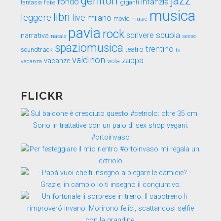
genitori
jazz
fondo
infanzia
fantasia
fiabe
giganti
musica
libri
leggere
live
milano
movie
music
pavia
rock
scuola
scrivere
narrativa
sesso
natale
spaziomusica
trentino
teatro
soundtrack
tv
valdinon
zappa
vacanze
viola
vacanza
FLICKR