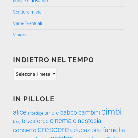
Mestiere di Babbo
Scritture miste
Varie/Eventuali
Visioni
INDIETRO NEL TEMPO
Indietro
nel
tempo
IN PILLOLE
bimbi
alice
babbo
bambini
amore
altoadige
cinema
cinestesia
bluesforce
blog
crescere
educazione
famiglia
concerto