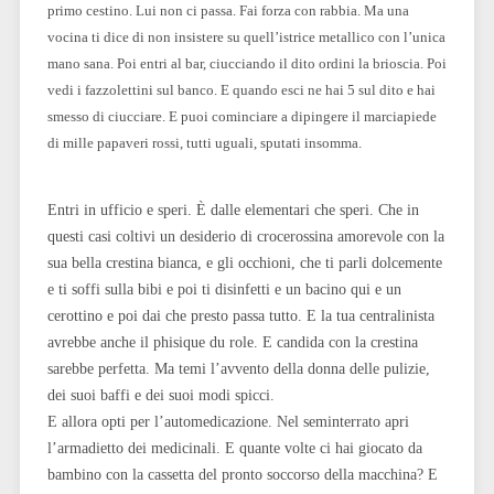
primo cestino. Lui non ci passa. Fai forza con rabbia. Ma una
vocina ti dice di non insistere su quell’istrice metallico con l’unica
mano sana. Poi entri al bar, ciucciando il dito ordini la brioscia. Poi
vedi i fazzolettini sul banco. E quando esci ne hai 5 sul dito e hai
smesso di ciucciare. E puoi cominciare a dipingere il marciapiede
di mille papaveri rossi, tutti uguali, sputati insomma.
Entri in ufficio e speri. È dalle elementari che speri. Che in
questi casi coltivi un desiderio di crocerossina amorevole con la
sua bella crestina bianca, e gli occhioni, che ti parli dolcemente
e ti soffi sulla bibi e poi ti disinfetti e un bacino qui e un
cerottino e poi dai che presto passa tutto. E la tua centralinista
avrebbe anche il phisique du role. E candida con la crestina
sarebbe perfetta. Ma temi l’avvento della donna delle pulizie,
dei suoi baffi e dei suoi modi spicci.
E allora opti per l’automedicazione. Nel seminterrato apri
l’armadietto dei medicinali. E quante volte ci hai giocato da
bambino con la cassetta del pronto soccorso della macchina? E