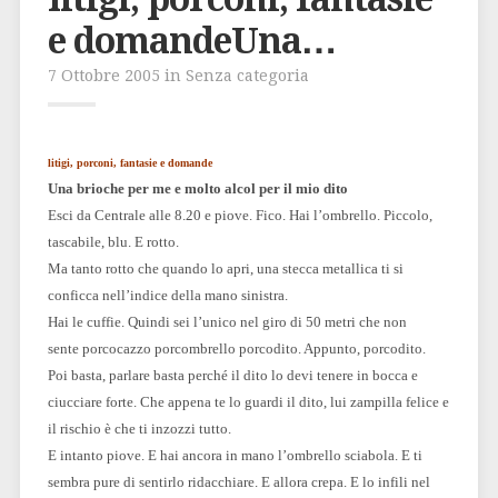
e domandeUna…
7 Ottobre 2005 in Senza categoria
litigi, porconi, fantasie e domande
Una brioche per me e molto alcol per il mio dito
Esci da Centrale alle 8.20 e piove. Fico. Hai l’ombrello. Piccolo,
tascabile, blu. E rotto.
Ma tanto rotto che quando lo apri, una stecca metallica ti si
conficca nell’indice della mano sinistra.
Hai le cuffie. Quindi sei l’unico nel giro di 50 metri che non
sente porcocazzo porcombrello porcodito. Appunto, porcodito.
Poi basta, parlare basta perché il dito lo devi tenere in bocca e
ciucciare forte. Che appena te lo guardi il dito, lui zampilla felice e
il rischio è che ti inzozzi tutto.
E intanto piove. E hai ancora in mano l’ombrello sciabola. E ti
sembra pure di sentirlo ridacchiare. E allora crepa. E lo infili nel