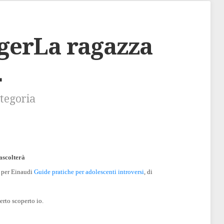
ggerLa ragazza
…
ategoria
ascolterà
o per Einaudi
Guide pratiche per adolescenti introversi
, di
erto scoperto io.