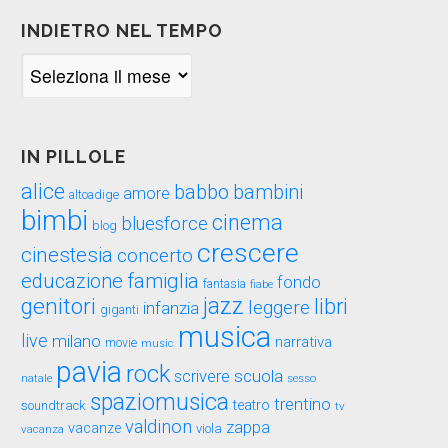
INDIETRO NEL TEMPO
Indietro
nel
tempo
IN PILLOLE
alice
babbo
bambini
amore
altoadige
bimbi
cinema
bluesforce
blog
crescere
cinestesia
concerto
educazione
famiglia
fondo
fantasia
fiabe
genitori
jazz
libri
leggere
infanzia
giganti
musica
live
milano
narrativa
movie
music
pavia
rock
scuola
scrivere
sesso
natale
spaziomusica
trentino
teatro
soundtrack
tv
valdinon
zappa
vacanze
viola
vacanza