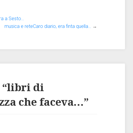
ra a Sesto…
musica e reteCaro diario, era finta quella…
→
 “
libri di
zza che faceva…
”