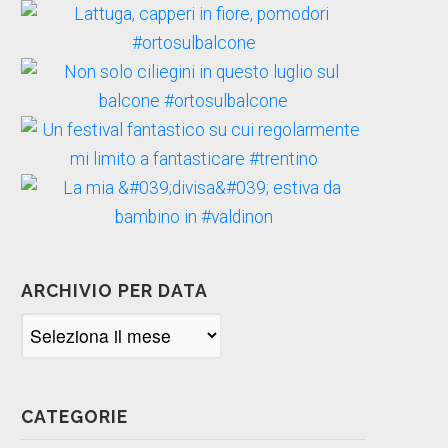
ARCHIVIO PER DATA
Archivio
per
data
CATEGORIE