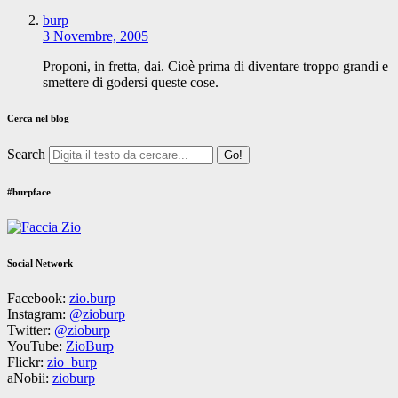
burp
3 Novembre, 2005
Proponi, in fretta, dai. Cioè prima di diventare troppo grandi e
smettere di godersi queste cose.
Cerca nel blog
Search
#burpface
Social Network
Facebook:
zio.burp
Instagram:
@zioburp
Twitter:
@zioburp
YouTube:
ZioBurp
Flickr:
zio_burp
aNobii:
zioburp