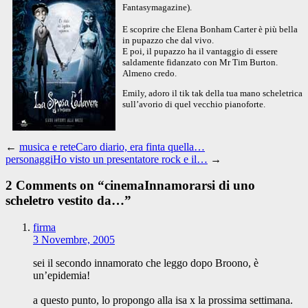
Fantasymagazine).
E scoprire che Elena Bonham Carter è più bella
in pupazzo che dal vivo.
E poi, il pupazzo ha il vantaggio di essere
saldamente fidanzato con Mr Tim Burton.
Almeno credo.
Emily, adoro il tik tak della tua mano scheletrica
sull’avorio di quel vecchio pianoforte.
←
musica e reteCaro diario, era finta quella…
personaggiHo visto un presentatore rock e il…
→
2 Comments on “
cinemaInnamorarsi di uno
scheletro vestito da…
”
firma
3 Novembre, 2005
sei il secondo innamorato che leggo dopo Broono, è
un’epidemia!
a questo punto, lo propongo alla isa x la prossima settimana.