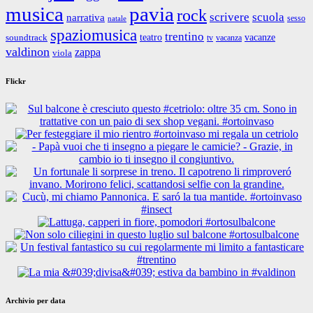
musica
pavia
rock
scrivere
scuola
narrativa
sesso
natale
spaziomusica
trentino
teatro
vacanze
soundtrack
tv
vacanza
valdinon
zappa
viola
Flickr
Archivio per data