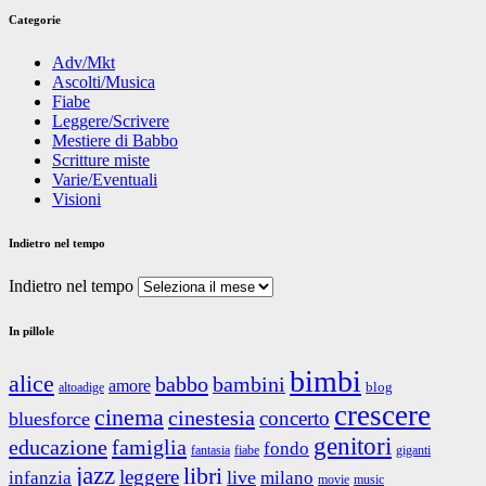
Categorie
Adv/Mkt
Ascolti/Musica
Fiabe
Leggere/Scrivere
Mestiere di Babbo
Scritture miste
Varie/Eventuali
Visioni
Indietro nel tempo
Indietro nel tempo
In pillole
bimbi
alice
babbo
bambini
amore
blog
altoadige
crescere
cinema
cinestesia
concerto
bluesforce
genitori
educazione
famiglia
fondo
fantasia
giganti
fiabe
jazz
libri
leggere
live
infanzia
milano
movie
music