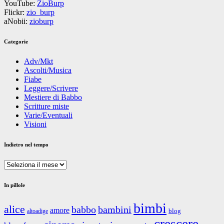
YouTube:
ZioBurp
Flickr:
zio_burp
aNobii:
zioburp
Categorie
Adv/Mkt
Ascolti/Musica
Fiabe
Leggere/Scrivere
Mestiere di Babbo
Scritture miste
Varie/Eventuali
Visioni
Indietro nel tempo
Indietro
nel
tempo
In pillole
bimbi
alice
babbo
bambini
amore
blog
altoadige
crescere