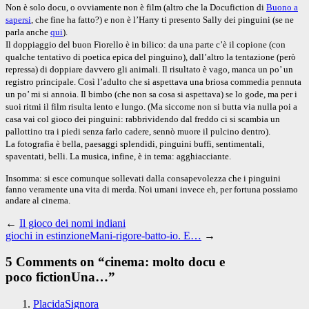
Non è solo docu, o ovviamente non è film (altro che la Docufiction di
Buono a
sapersi
, che fine ha fatto?) e non è l’Harry ti presento Sally dei pinguini (se ne
parla anche
qui
).
Il doppiaggio del buon Fiorello è in bilico: da una parte c’è il copione (con
qualche tentativo di poetica epica del pinguino), dall’altro la tentazione (però
repressa) di doppiare davvero gli animali. Il risultato è vago, manca un po’ un
registro principale. Così l’adulto che si aspettava una briosa commedia pennuta
un po’ mi si annoia. Il bimbo (che non sa cosa si aspettava) se lo gode, ma per i
suoi ritmi il film risulta lento e lungo. (Ma siccome non si butta via nulla poi a
casa vai col gioco dei pinguini: rabbrividendo dal freddo ci si scambia un
pallottino tra i piedi senza farlo cadere, sennò muore il pulcino dentro).
La fotografia è bella, paesaggi splendidi, pinguini buffi, sentimentali,
spaventati, belli. La musica, infine, è in tema: agghiacciante.
Insomma: si esce comunque sollevati dalla consapevolezza che i pinguini
fanno veramente una vita di merda. Noi umani invece eh, per fortuna possiamo
andare al cinema.
←
Il gioco dei nomi indiani
giochi in estinzioneMani-rigore-batto-io. E…
→
5 Comments on “
cinema: molto docu e
poco fictionUna…
”
PlacidaSignora