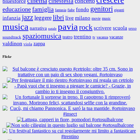
cinema
cinestesia
concerto
bluesforce
genitori
educazione
famiglia
fondo
fantasia
giganti
fiabe
jazz
libri
leggere
live
infanzia
milano
movie
music
musica
pavia
rock
scrivere
scuola
narrativa
sesso
natale
spaziomusica
trentino
teatro
vacanze
soundtrack
tv
vacanza
valdinon
zappa
viola
Flickr