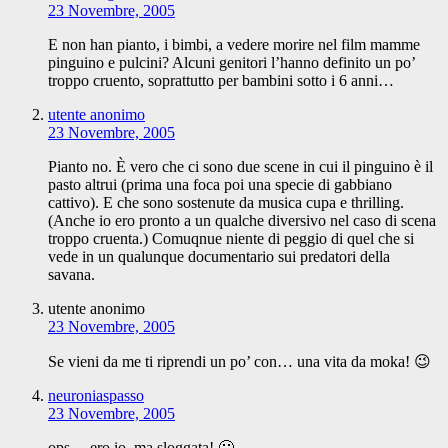
23 Novembre, 2005
E non han pianto, i bimbi, a vedere morire nel film mamme
pinguino e pulcini? Alcuni genitori l’hanno definito un po’
troppo cruento, soprattutto per bambini sotto i 6 anni…
utente anonimo
23 Novembre, 2005
Pianto no. È vero che ci sono due scene in cui il pinguino è il
pasto altrui (prima una foca poi una specie di gabbiano
cattivo). E che sono sostenute da musica cupa e thrilling.
(Anche io ero pronto a un qualche diversivo nel caso di scena
troppo cruenta.) Comuqnue niente di peggio di quel che si
vede in un qualunque documentario sui predatori della
savana.
utente anonimo
23 Novembre, 2005
Se vieni da me ti riprendi un po’ con… una vita da moka! 😉
neuroniaspasso
23 Novembre, 2005
ops… ero io, ma sloggata! 🙂