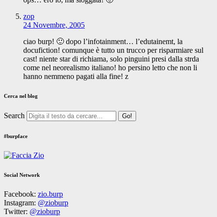
zop
24 Novembre, 2005
ciao burp! 🙂 dopo l’infotainment… l’edutainemt, la
docufiction! comunque è tutto un trucco per risparmiare sul
cast! niente star di richiama, solo pinguini presi dalla strda
come nel neorealismo italiano! ho persino letto che non li
hanno nemmeno pagati alla fine! z
Cerca nel blog
Search
#burpface
Social Network
Facebook:
zio.burp
Instagram:
@zioburp
Twitter:
@zioburp