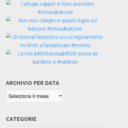
ARCHIVIO PER DATA
Archivio
per
data
CATEGORIE