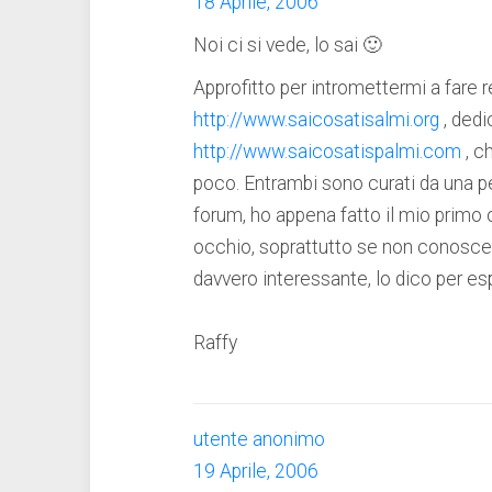
18 Aprile, 2006
Noi ci si vede, lo sai 🙂
Approfitto per intromettermi a fare r
http://www.saicosatisalmi.org
, dedi
http://www.saicosatispalmi.com
, c
poco. Entrambi sono curati da una 
forum, ho appena fatto il mio primo 
occhio, soprattutto se non conosc
davvero interessante, lo dico per e
Raffy
utente anonimo
19 Aprile, 2006