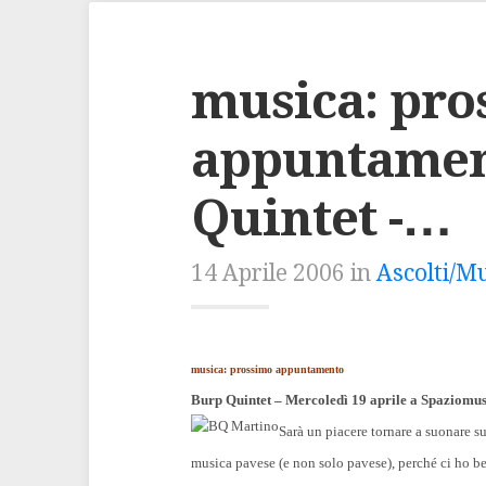
musica: pro
appuntame
Quintet -…
14 Aprile 2006 in
Ascolti/M
musica: prossimo appuntamento
Burp Quintet – Mercoledì 19 aprile a Spaziomus
Sarà un piacere tornare a suonare s
musica pavese (e non solo pavese), perché ci ho be