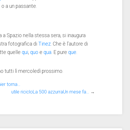
 o a un passante.
ra a Spazio nella stessa sera, si inaugura
tra fotografica di
Tinez
. Che è l’autore di
utte quelle
qui
,
quo
e
qua
. E pure
que
.
o tutti lì mercoledì prossimo.
ier torna…
utile ricicloLa 500 azzurraUn mese fa…
→