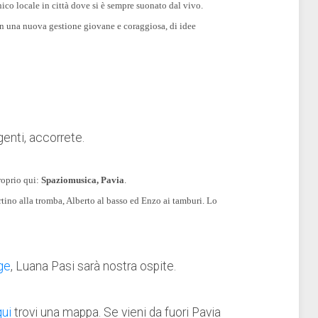
ico locale in città dove si è sempre suonato dal vivo.
, con una nuova gestione giovane e coraggiosa, di idee
genti, accorrete.
roprio qui:
Spaziomusica, Pavia
.
rtino alla tromba, Alberto al basso ed Enzo ai tamburi. Lo
ge
, Luana Pasi sarà nostra ospite.
qui
trovi una mappa. Se vieni da fuori Pavia