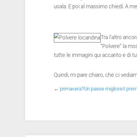
usala. E poi al massimo chiedi. A me
Tra l’altro anco
“Polvere” la mos
tutte le immagini qui accanto e di t
Quindi, mi pare chiaro, che ci vediam
←
primavera?Un paese miglioreIl prem