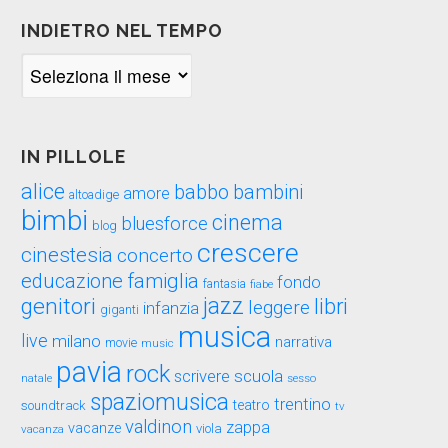
INDIETRO NEL TEMPO
Indietro
nel
tempo
IN PILLOLE
alice
babbo
bambini
amore
altoadige
bimbi
cinema
bluesforce
blog
crescere
cinestesia
concerto
educazione
famiglia
fondo
fantasia
fiabe
genitori
jazz
libri
leggere
infanzia
giganti
musica
live
milano
narrativa
movie
music
pavia
rock
scuola
scrivere
sesso
natale
spaziomusica
trentino
teatro
soundtrack
tv
valdinon
zappa
vacanze
viola
vacanza