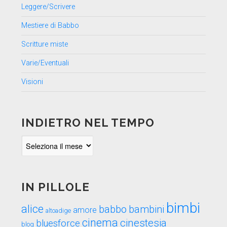
Leggere/Scrivere
Mestiere di Babbo
Scritture miste
Varie/Eventuali
Visioni
INDIETRO NEL TEMPO
Indietro
nel
tempo
IN PILLOLE
bimbi
alice
babbo
bambini
amore
altoadige
cinema
cinestesia
bluesforce
blog