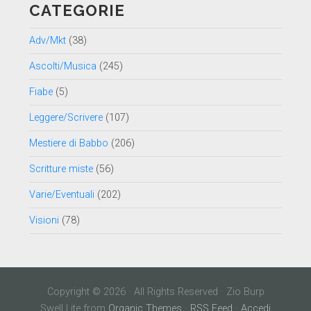
CATEGORIE
Adv/Mkt
(38)
Ascolti/Musica
(245)
Fiabe
(5)
Leggere/Scrivere
(107)
Mestiere di Babbo
(206)
Scritture miste
(56)
Varie/Eventuali
(202)
Visioni
(78)
Copyright © 2026 · All Rights Reserved · Zio Burp
Swell Lite from
Organic Themes
·
RSS Feed
·
Accedi