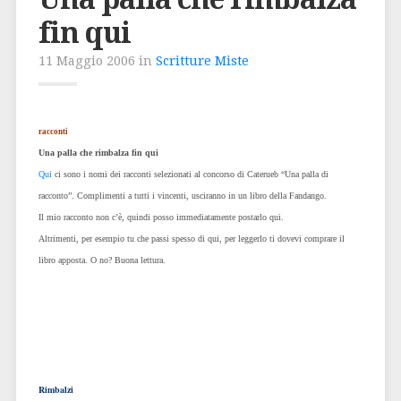
fin qui
11 Maggio 2006 in
Scritture Miste
racconti
Una palla che rimbalza fin qui
Qui
ci sono i nomi dei racconti selezionati al concorso di Caterueb “Una palla di
racconto”. Complimenti a tutti i vincenti, usciranno in un libro della Fandango.
Il mio racconto non c’è, quindi posso immediatamente postarlo qui.
Altrimenti, per esempio tu che passi spesso di qui, per leggerlo ti dovevi comprare il
libro apposta. O no? Buona lettura.
Rimbalzi