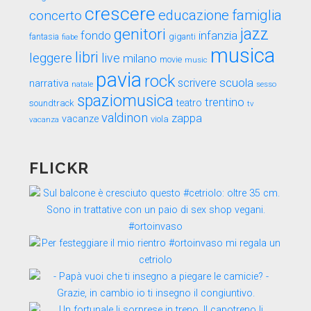
crescere
educazione
famiglia
concerto
genitori
jazz
fondo
infanzia
fantasia
fiabe
giganti
musica
libri
leggere
live
milano
movie
music
pavia
rock
scuola
scrivere
narrativa
sesso
natale
spaziomusica
trentino
teatro
soundtrack
tv
valdinon
zappa
vacanze
viola
vacanza
FLICKR