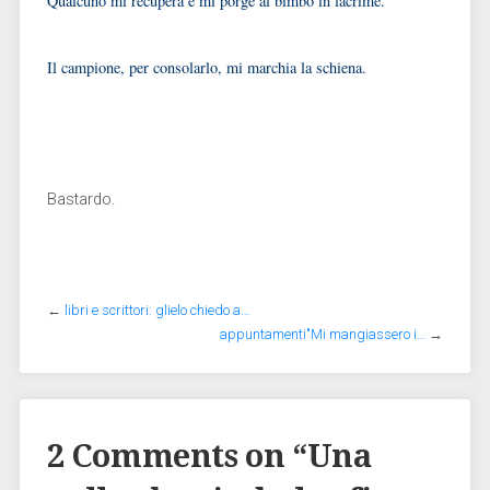
Qualcuno mi recupera e mi porge al bimbo in lacrime.
Il campione, per consolarlo, mi marchia la schiena.
Bastardo.
←
libri e scrittori: glielo chiedo a…
appuntamenti"Mi mangiassero i…
→
2 Comments on “
Una