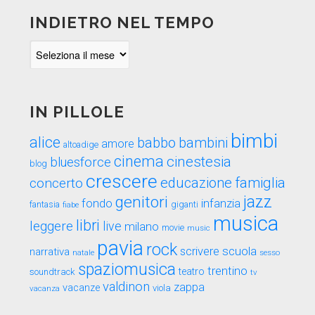
INDIETRO NEL TEMPO
Indietro
nel
tempo
IN PILLOLE
bimbi
alice
babbo
bambini
amore
altoadige
cinema
cinestesia
bluesforce
blog
crescere
educazione
famiglia
concerto
genitori
jazz
fondo
infanzia
fantasia
fiabe
giganti
musica
libri
leggere
live
milano
movie
music
pavia
rock
scuola
scrivere
narrativa
sesso
natale
spaziomusica
trentino
teatro
soundtrack
tv
valdinon
zappa
vacanze
viola
vacanza