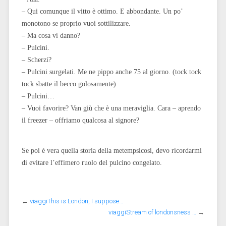
– Qui comunque il vitto è ottimo. E abbondante. Un po’
monotono se proprio vuoi sottilizzare.
– Ma cosa vi danno?
– Pulcini.
– Scherzi?
– Pulcini surgelati. Me ne pippo anche 75 al giorno. (tock tock
tock sbatte il becco golosamente)
– Pulcini…
– Vuoi favorire? Van giù che è una meraviglia. Cara – aprendo
il freezer – offriamo qualcosa al signore?
Se poi è vera quella storia della metempsicosi, devo ricordarmi
di evitare l’effimero ruolo del pulcino congelato.
←
viaggiThis is London, I suppose…
viaggiStream of londonsness …
→