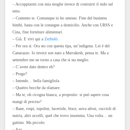
– Accoppiarmi con mia moglie invece di costruirti il nido sul
tetto.
– Contento te. Comunque io ho smesso. Fine del business
bimbi, basta con le consegne a domicilio. Anche con URSS e
Cina, fine forniture alimentari.
– Già. E vivi qui a
Zerbolò
.
– Per ora sì. Ora sto con questa tipa, un’indigena. Lei è del
Canarazzo. Io invece son nato a Marrakesh, pensa te. Ma a
settembre me ne torno a casa che si sta meglio.
– C’avete dato dentro eh?
– Prego?
– Intendo… bella famigliola.
– Quattro bocche da sfamare.
– Ma te, oh cicogna bianca, a proposito: si può sapere cosa
mangi di preciso?
– Rane, rospi, topolini, lucertole, bisce, uova altrui, cuccioli di
nutria, altri uccelli, quel che trovo insomma. Una volta… un
gattino. Ma piccolo.
– Azz.