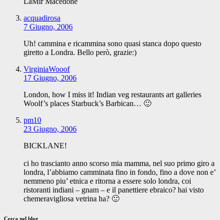
LaMir Macedone
acquadirosa
7 Giugno, 2006
Uh! cammina e ricammina sono quasi stanca dopo questo
giretto a Londra. Bello però, grazie:)
VirginiaWooof
17 Giugno, 2006
London, how I miss it! Indian veg restaurants art galleries
Woolf’s places Starbuck’s Barbican… 🙂
pm10
23 Giugno, 2006
BICKLANE!
ci ho trascianto anno scorso mia mamma, nel suo primo giro a
londra, l’abbiamo camminata fino in fondo, fino a dove non e’
nemmeno piu’ etnica e ritorna a essere solo londra, coi
ristoranti indiani – gnam – e il panettiere ebraico? hai visto
chemeravigliosa vetrina ha? 🙂
Cerca nel blog