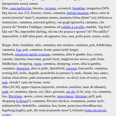
(moquettato serio), nanna.
Drin,
casa multicolor
, finestra,
vicinato
, scoiattoli,
breakfast
, margarina (56%
fat), bacon, bus 253, Euston, centro, cammina,
british museum
, africa, stele di
rosetta (rosetta? fame?), mummia umana, mummia felina (fame? no), biblioteca,
tramezzino, cammina, national gallery, van gogh (girasoli), cammina, che
piazza eh? Sembra Trafalgar, cammina, uh
soldati a cavallo
, maddai,
big ben?
Qui ora? Na, impossible darling, ohi ma che piazza è questa? eh? Piccadilly?
impossibile, è dall’altra parte, ah appunto, bus, casa, pollo porri, sonno, notte.
Beppe, feste, breakfast, tube, cammina, tate modern, cammina, pub, fish&chips,
cammina,
bus
, pub, cammina, home, pasta (with fungs)
Sabbath,
ortodossi rapidi ovunque
, cammina, ahia le gambe, bus, centro,
carnaby, minchia, bancomat, gomiti fuori, maglioncino nuovo, pub, birra,
fish&chips, shopping,
yawn
, cammina, shopping, yawn, ahia la gamba,
cammina,
shopping
, ahia le palle, Spitalfield,
circensi
, bancarelle, cammina,
notting hill, bello, dupalle, portobello (e patruno?), tardi, chiude, bus, amici,
italian chiacchiere, paki restaurant (pakiserio: no alcol, tons of curry), corri,
pub
, chiude? carry me home, notte.
Alba (10.30), upper clapton (squirrels, ortodoss, muslims, isaac & ishmael),
park
, no cammina, riposa, zzz, libro, giornale,
tai chi
, hi hi, stop, via, cammina,
bus,
Bricklane
, spezie, colori, musiche,
mescolanze
,
kletzmer
, grill, pub,
shopping (
a flower
?), cammina, Piri piri chicken, ricammina, jasmin style,
arabiantofole, farfadrillo, cammina, bus, home, pasta (zucchins&bacon),
Ingeborg (inghi), pub, the swan (cantando more?), biliardo (
gatto da tavolo
verde
).