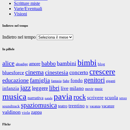
Scritture miste
Varie/Eventuali
Visioni
Indietro nel tempo
Indietro nel tempo
In pillole
bimbi
alice
babbo
bambini
amore
blog
altoadige
crescere
cinema
cinestesia
concerto
bluesforce
genitori
educazione
famiglia
fondo
fantasia
giganti
fiabe
jazz
libri
leggere
live
infanzia
milano
movie
music
musica
pavia
rock
scrivere
scuola
narrativa
sesso
natale
spaziomusica
trentino
teatro
vacanze
soundtrack
tv
vacanza
valdinon
zappa
viola
Flickr