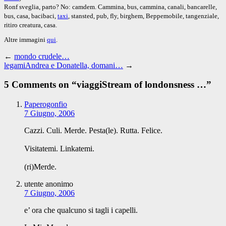
Ronf sveglia, parto? No: camdem. Cammina, bus, cammina, canali, bancarelle,
bus, casa, bacibaci,
taxi
, stansted, pub, fly, birghem, Beppemobile, tangenziale,
ritiro creatura, casa.
Altre immagini
qui
.
←
mondo crudele…
legamiAndrea e Donatella, domani…
→
5 Comments on “
viaggiStream of londonsness …
”
Paperogonfio
7 Giugno, 2006
Cazzi. Culi. Merde. Pesta(le). Rutta. Felice.
Visitatemi. Linkatemi.
(ri)Merde.
utente anonimo
7 Giugno, 2006
e’ ora che qualcuno si tagli i capelli.