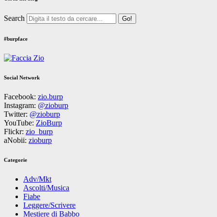
Search
#burpface
Social Network
Facebook:
zio.burp
Instagram:
@zioburp
Twitter:
@zioburp
YouTube:
ZioBurp
Flickr:
zio_burp
aNobii:
zioburp
Categorie
Adv/Mkt
Ascolti/Musica
Fiabe
Leggere/Scrivere
Mestiere di Babbo