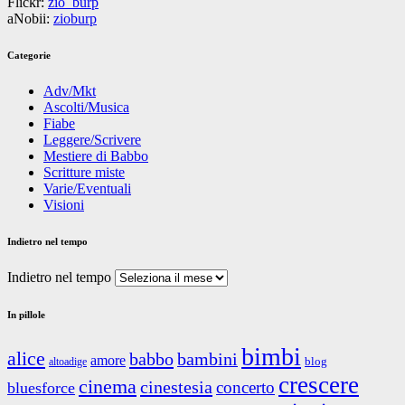
Flickr:
zio_burp
aNobii:
zioburp
Categorie
Adv/Mkt
Ascolti/Musica
Fiabe
Leggere/Scrivere
Mestiere di Babbo
Scritture miste
Varie/Eventuali
Visioni
Indietro nel tempo
Indietro nel tempo
In pillole
bimbi
alice
babbo
bambini
amore
blog
altoadige
crescere
cinema
cinestesia
concerto
bluesforce