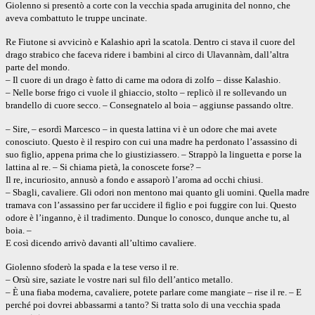
Giolenno si presentò a corte con la vecchia spada arruginita del nonno, che
aveva combattuto le truppe uncinate.
Re Fiutone si avvicinò e Kalashio aprì la scatola. Dentro ci stava il cuore del
drago strabico che faceva ridere i bambini al circo di Ulavannàm, dall’altra
parte del mondo.
– Il cuore di un drago è fatto di carne ma odora di zolfo – disse Kalashio.
– Nelle borse frigo ci vuole il ghiaccio, stolto – replicò il re sollevando un
brandello di cuore secco. – Consegnatelo al boia – aggiunse passando oltre.
– Sire, – esordì Marcesco – in questa lattina vi è un odore che mai avete
conosciuto. Questo è il respiro con cui una madre ha perdonato l’assassino di
suo figlio, appena prima che lo giustiziassero. – Strappò la linguetta e porse la
lattina al re. – Si chiama pietà, la conoscete forse? –
Il re, incuriosito, annusò a fondo e assaporò l’aroma ad occhi chiusi.
– Sbagli, cavaliere. Gli odori non mentono mai quanto gli uomini. Quella madre
tramava con l’assassino per far uccidere il figlio e poi fuggire con lui. Questo
odore è l’inganno, è il tradimento. Dunque lo conosco, dunque anche tu, al
boia. –
E così dicendo arrivò davanti all’ultimo cavaliere.
Giolenno sfoderò la spada e la tese verso il re.
– Orsù sire, saziate le vostre nari sul filo dell’antico metallo.
– È una fiaba moderna, cavaliere, potete parlare come mangiate – rise il re. – E
perché poi dovrei abbassarmi a tanto? Si tratta solo di una vecchia spada