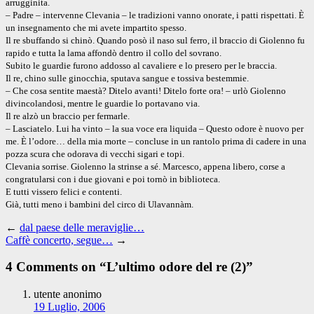
arrugginita.
– Padre – intervenne Clevania – le tradizioni vanno onorate, i patti rispettati. È
un insegnamento che mi avete impartito spesso.
Il re sbuffando si chinò. Quando posò il naso sul ferro, il braccio di Giolenno fu
rapido e tutta la lama affondò dentro il collo del sovrano.
Subito le guardie furono addosso al cavaliere e lo presero per le braccia.
Il re, chino sulle ginocchia, sputava sangue e tossiva bestemmie.
– Che cosa sentite maestà? Ditelo avanti! Ditelo forte ora! – urlò Giolenno
divincolandosi, mentre le guardie lo portavano via.
Il re alzò un braccio per fermarle.
– Lasciatelo. Lui ha vinto – la sua voce era liquida – Questo odore è nuovo per
me. È l’odore… della mia morte – concluse in un rantolo prima di cadere in una
pozza scura che odorava di vecchi sigari e topi.
Clevania sorrise. Giolenno la strinse a sé. Marcesco, appena libero, corse a
congratularsi con i due giovani e poi tornò in biblioteca.
E tutti vissero felici e contenti.
Già, tutti meno i bambini del circo di Ulavannàm.
←
dal paese delle meraviglie…
Caffè concerto, segue…
→
4 Comments on “
L’ultimo odore del re (2)
”
utente anonimo
19 Luglio, 2006