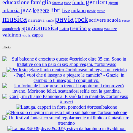
genitori
educazione
famiglia
fondo
fantasia
giganti
fiabe
jazz
libri
leggere
live
infanzia
milano
movie
music
musica
pavia
rock
scrivere
scuola
narrativa
sesso
natale
spaziomusica
trentino
teatro
vacanze
soundtrack
tv
vacanza
valdinon
zappa
viola
Flickr