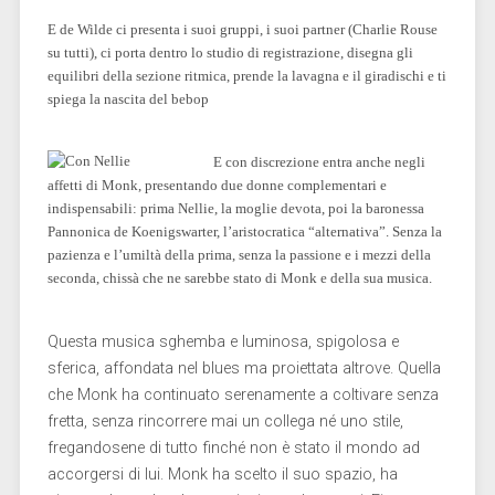
E de Wilde ci presenta i suoi gruppi, i suoi partner (Charlie Rouse
su tutti), ci porta dentro lo studio di registrazione, disegna gli
equilibri della sezione ritmica, prende la lavagna e il giradischi e ti
spiega la nascita del bebop
E con discrezione entra anche negli
affetti di Monk, presentando due donne complementari e
indispensabili: prima Nellie, la moglie devota, poi la baronessa
Pannonica de Koenigswarter, l’aristocratica “alternativa”. Senza la
pazienza e l’umiltà della prima, senza la passione e i mezzi della
seconda, chissà che ne sarebbe stato di Monk e della sua musica.
Questa musica sghemba e luminosa, spigolosa e
sferica, affondata nel blues ma proiettata altrove. Quella
che Monk ha continuato serenamente a coltivare senza
fretta, senza rincorrere mai un collega né uno stile,
fregandosene di tutto finché non è stato il mondo ad
accorgersi di lui. Monk ha scelto il suo spazio, ha