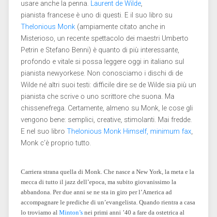
usare anche la penna.
Laurent de Wilde
,
pianista francese è uno di questi. E il suo libro su
Thelonious Monk
(ampiamente citato anche in
Misterioso, un recente spettacolo dei maestri Umberto
Petrin e Stefano Benni) è quanto di più interessante,
profondo e vitale si possa leggere oggi in italiano sul
pianista newyorkese. Non conosciamo i dischi di de
Wilde né altri suoi testi: difficile dire se de Wilde sia più un
pianista che scrive o uno scrittore che suona. Ma
chissenefrega. Certamente, almeno su Monk, le cose gli
vengono bene: semplici, creative, stimolanti. Mai fredde.
E nel suo libro
Thelonious Monk Himself, minimum fax
,
Monk c’è proprio tutto.
Carriera strana quella di Monk. Che nasce a New York, la meta e la
mecca di tutto il jazz dell’epoca, ma subito giovanissimo la
abbandona. Per due anni se ne sta in giro per l’America ad
accompagnare le prediche di un’evangelista. Quando rientra a casa
lo troviamo al
Minton’s
nei primi anni ’40 a fare da ostetrica al