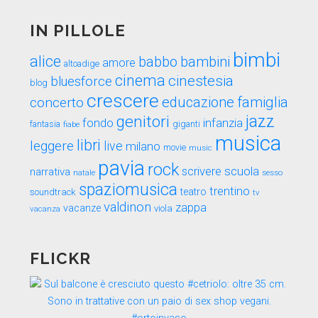
IN PILLOLE
bimbi
alice
babbo
bambini
amore
altoadige
cinema
cinestesia
bluesforce
blog
crescere
educazione
famiglia
concerto
genitori
jazz
fondo
infanzia
fantasia
fiabe
giganti
musica
libri
leggere
live
milano
movie
music
pavia
rock
scuola
scrivere
narrativa
sesso
natale
spaziomusica
trentino
teatro
soundtrack
tv
valdinon
zappa
vacanze
viola
vacanza
FLICKR