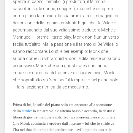
spezza in capitoli tematici (i produttori, il Minton’s, i
sassofonisti, le donne, i cappelli), ma mette sempre in
primo piano la musica: la sua ammirata e immaginifica
descrizione della musica di Monk. È qui che De Wilde –
accompagnato dal suo validissimo traduttore Michele
Mannucci – preme il tasto play. Monk non è un universo
facile, tutt’altro. Ma la passione e il talento di De Wilde lo
sanno raccontare. Lo stile per esempio: Monk che
suona come un vibrafonista, con le dita tese e un suono
percussivo; Monk che usa ghost notes che fanno
impazzire chi cerca di trascrivere i suoi voicing; Monk
che soprattutto sa “scolpire” il tempo e – nel piano solo
– farsi sezione ritmica da sé medesimo.
Prima di lui, lo stile del piano solo era ancorato alla scansione
dello
stride
: la sinistra vola e alterna basso e accordo, la destra è
libera di gestire melodia e soli. Tecnica meravigliosa e completa.
Che Monk comincia a erodere dall’interno – lui che lo stride ce
l’ha nel dna dai tempi del predicatore – sviluppando uno stile