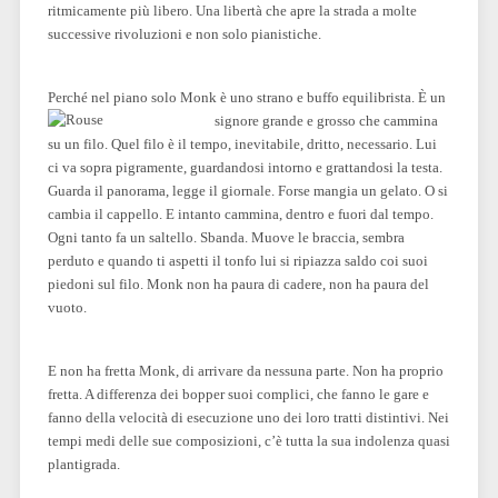
ritmicamente più libero. Una libertà che apre la strada a molte
successive rivoluzioni e non solo pianistiche.
Perché nel piano solo Monk è uno strano e buffo equilibrista.
È un
signore grande e grosso che cammina
su un filo. Quel filo è il tempo, inevitabile, dritto, necessario. Lui
ci va sopra pigramente, guardandosi intorno e grattandosi la testa.
Guarda il panorama, legge il giornale. Forse mangia un gelato. O si
cambia il cappello. E intanto cammina, dentro e fuori dal tempo.
Ogni tanto fa un saltello. Sbanda. Muove le braccia, sembra
perduto e quando ti aspetti il tonfo lui si ripiazza saldo coi suoi
piedoni sul filo. Monk non ha paura di cadere, non ha paura del
vuoto.
E non ha fretta Monk, di arrivare da nessuna parte. Non ha proprio
fretta. A differenza dei bopper suoi complici, che fanno le gare e
fanno della velocità di esecuzione uno dei loro tratti distintivi. Nei
tempi medi delle sue composizioni, c’è tutta la sua indolenza quasi
plantigrada.