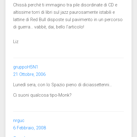
Chissà perchè ti immagino tra pile disordinate di CD e
altissime torri di libri sul jazz paurosamente istabili e
lattine di Red Bull disposte sul pavimento in un percorso
di guerra… vabbè, dai, bello l’articolo!
Liz
gruppoH5N1
21 Ottobre, 2006
Lunedì sera, con lo Spazio pieno di diciassettenni…
Ci suoni qualcosa tipo-Monk?
nrguc
6 Febbraio, 2008