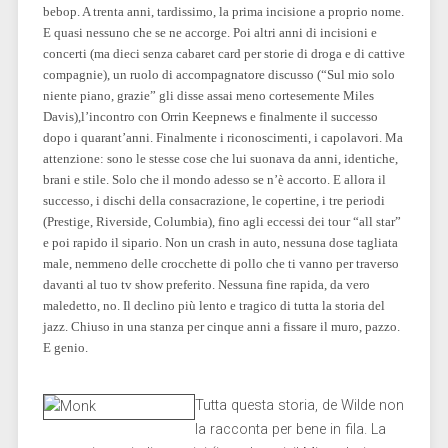
bebop. A trenta anni, tardissimo, la prima incisione a proprio nome.
E quasi nessuno che se ne accorge. Poi altri anni di incisioni e
concerti (ma dieci senza cabaret card per storie di droga e di cattive
compagnie), un ruolo di accompagnatore discusso (“Sul mio solo
niente piano, grazie” gli disse assai meno cortesemente Miles
Davis),l’incontro con Orrin Keepnews e finalmente il successo
dopo i quarant’anni. Finalmente i riconoscimenti, i capolavori. Ma
attenzione: sono le stesse cose che lui suonava da anni, identiche,
brani e stile. Solo che il mondo adesso se n’è accorto. E allora il
successo, i dischi della consacrazione, le copertine, i tre periodi
(Prestige, Riverside, Columbia), fino agli eccessi dei tour “all star”
e poi rapido il sipario. Non un crash in auto, nessuna dose tagliata
male, nemmeno delle crocchette di pollo che ti vanno per traverso
davanti al tuo tv show preferito. Nessuna fine rapida, da vero
maledetto, no. Il declino più lento e tragico di tutta la storia del
jazz. Chiuso in una stanza per cinque anni a fissare il muro, pazzo.
E genio.
Tutta questa storia, de Wilde non
la racconta per bene in fila. La