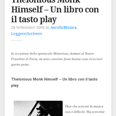
Himself – Un libro con
il tasto play
28 Settembre 2006 in
Ascolti/Musica
,
Leggere/Scrivere
In occasione dello spettacolo Misterioso, domani al Teatro
Fraschini di Pavia, mi sono convinto fosse buona cosa ricicciare
questo pezzo.
Thelonious Monk Himself – Un libro con il tasto
play
Dice che scrivere di musica
non è difficile. Ma scriverne