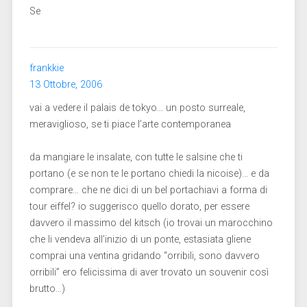
Se
frankkie
13 Ottobre, 2006
vai a vedere il palais de tokyo… un posto surreale,
meraviglioso, se ti piace l’arte contemporanea
da mangiare le insalate, con tutte le salsine che ti
portano (e se non te le portano chiedi la nicoise)… e da
comprare… che ne dici di un bel portachiavi a forma di
tour eiffel? io suggerisco quello dorato, per essere
davvero il massimo del kitsch (io trovai un marocchino
che li vendeva all’inizio di un ponte, estasiata gliene
comprai una ventina gridando “orribili, sono davvero
orribili” ero felicissima di aver trovato un souvenir così
brutto…)