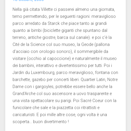
Nella già citata Villette ci passerei almeno una giornata,
temo permettendo, per le seguenti ragioni: meraviglioso
parco arredato da Starck che piace tanto ai grandi
quanto ai bimbi (biciclette giganti che spuntano dal
terreno, antiche giostre, barca sul canale). e poi c’è la
Cité de la Science col suo museo, la Geode (pallona
d’acciaio con orologio sonoro), il sommergibile da
visitare (occhio al capoccione) e naturalmente il museo
dei bambini, interattivo e divertentissimo per tutti. Poi i
Jardin du Luxembourg, parco meraviglioso, fontana con
barchette, gazebo per concerti liberi. Quartier Latin, Notre
Dame con i gargoyles, potrebbe essere bello anche la
Grand’Arche col suo ascensore a uovo trasparente e
una vista spettacolare su parigi. Poi Sacré Coeur con la
funicolare che sale e la piazzetta coi ritrattisti e
caricaturisti. E poi mille altre cose, ogni volta è una
scoperta… buon divertimento !