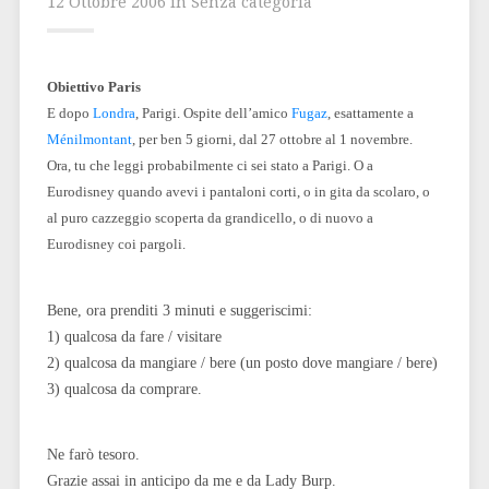
12 Ottobre 2006 in Senza categoria
Obiettivo Paris
E dopo
Londra
, Parigi. Ospite dell’amico
Fugaz
, esattamente a
Ménilmontant
, per ben 5 giorni, dal 27 ottobre al 1 novembre.
Ora, tu che leggi probabilmente ci sei stato a Parigi. O a
Eurodisney quando avevi i pantaloni corti, o in gita da scolaro, o
al puro cazzeggio scoperta da grandicello, o di nuovo a
Eurodisney coi pargoli.
Bene, ora prenditi 3 minuti e suggeriscimi:
1) qualcosa da fare / visitare
2) qualcosa da mangiare / bere (un posto dove mangiare / bere)
3) qualcosa da comprare.
Ne farò tesoro.
Grazie assai in anticipo da me e da Lady Burp.