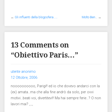
←
Gli influenti della blogosfera……
Molto Ben…
→
13 Comments on
“
Obiettivo Paris…
”
utente anonimo
12 Ottobre, 2006
noooooooooo, Parigi!! ed io che dovevo andarci con la
(ex) amata…ma che alla fine andrò da solo, per ovvi
motivi…beati voi, divertitevi!! Ma hai sempre ferie…? O non
lavori mai? ,.,.,