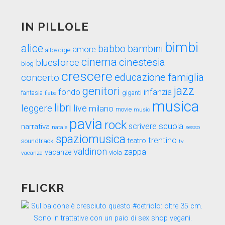
tempo
IN PILLOLE
bimbi
alice
babbo
bambini
amore
altoadige
cinema
cinestesia
bluesforce
blog
crescere
educazione
famiglia
concerto
genitori
jazz
fondo
infanzia
fantasia
fiabe
giganti
musica
libri
leggere
live
milano
movie
music
pavia
rock
scuola
scrivere
narrativa
sesso
natale
spaziomusica
trentino
teatro
soundtrack
tv
valdinon
zappa
vacanze
viola
vacanza
FLICKR