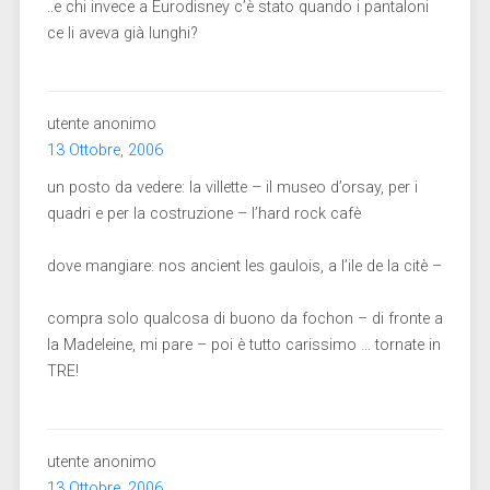
..e chi invece a Eurodisney c’è stato quando i pantaloni
ce li aveva già lunghi?
utente anonimo
13 Ottobre, 2006
un posto da vedere: la villette – il museo d’orsay, per i
quadri e per la costruzione – l’hard rock cafè
dove mangiare: nos ancient les gaulois, a l’ile de la citè –
compra solo qualcosa di buono da fochon – di fronte a
la Madeleine, mi pare – poi è tutto carissimo … tornate in
TRE!
utente anonimo
13 Ottobre, 2006