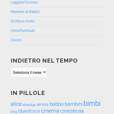
Leggere/Scrivere
Mestiere di Babbo
Scritture miste
Varie/Eventuali
Visioni
INDIETRO NEL TEMPO
Indietro
nel
tempo
IN PILLOLE
bimbi
alice
babbo
bambini
amore
altoadige
cinema
cinestesia
bluesforce
blog