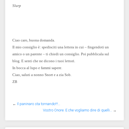
Slurp
Ciao caro, buona domanda.
Il mio consiglio è: spedisciti una lettera in cui – fingendoti un
amico o un parente – ti chiedi un consiglio. Poi pubblicala sul
blog. E senti che ne dicono i tuoi lettori.
In bocca al lupo e fammi sapere.
Ciao, saluti a nonno Snort e a zia Sob.
ZB
←
Il paninaro sta tornando!!!…
Vostro Onore. E che vogliamo dire di quelli…
→