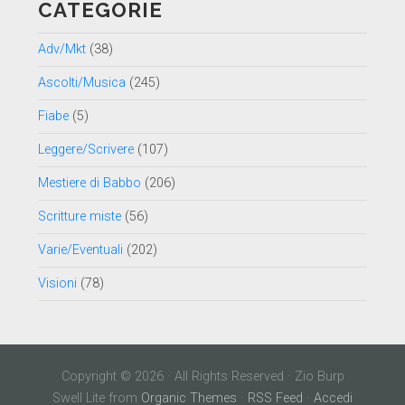
CATEGORIE
Adv/Mkt
(38)
Ascolti/Musica
(245)
Fiabe
(5)
Leggere/Scrivere
(107)
Mestiere di Babbo
(206)
Scritture miste
(56)
Varie/Eventuali
(202)
Visioni
(78)
Copyright © 2026 · All Rights Reserved · Zio Burp
Swell Lite from
Organic Themes
·
RSS Feed
·
Accedi