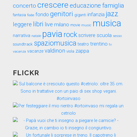
crescere
educazione
famiglia
concerto
genitori
jazz
fondo
infanzia
fantasia
fiabe
giganti
musica
libri
leggere
live
milano
movie
music
pavia
rock
scuola
scrivere
narrativa
sesso
natale
spaziomusica
trentino
teatro
soundtrack
tv
valdinon
zappa
vacanze
viola
vacanza
FLICKR