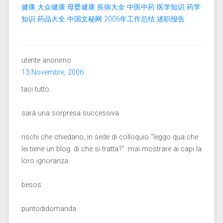
健康
大众健康
母婴健康
疾病大全
中医中药
医学知识
药学
知识
药品大全
中国文秘网
2006年工作总结
述职报告
utente anonimo
13 Novembre, 2006
taci tutto.
sarà una sorpresa successiva.
rischi che chiedano, in sede di colloquio “leggo qua che
lei tiene un blog. di che si tratta?”. mai mostrare ai capi la
loro ignoranza.
besos
puntodidomanda