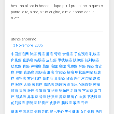
beh. ma allora in bocca al lupo per il prossimo. a questo
punto. a te, a me, a tuo cugino, a mio nonno con le
ruote.
utente anonimo
13 Novembre, 2006
中国癌症网
肺癌
胃癌
肝癌
肾癌
食道癌
子宫颈癌
乳腺癌
卵巢癌
直肠癌
结肠癌
皮肤癌
甲状腺癌
胰腺癌
前列腺癌
膀胱癌
骨癌
鼻咽癌
脑瘤
癌症
癌症
乳腺癌
肺癌
胃癌
食管
癌
肿瘤
直肠癌
结肠癌
肝癌
宫颈癌
脑瘤
甲状腺肿瘤
胆囊
癌
胆管癌
前列腺癌
白血病
鼻咽癌
肾癌
恶性淋巴瘤
皮肤
癌
喉癌
舌癌
胰腺癌
膀胱癌
糖尿病
高血压
心脑血管
肿瘤
肺癌
胃癌
肝癌
食道癌
直肠癌
结肠癌
乳腺癌
宫颈癌
贲门
癌
卵巢癌
鼻咽癌
骨癌
膀胱癌
肾癌
脑瘤
白血病
甲状腺癌
前列腺癌
胆管癌
胆囊癌
皮肤癌
胰腺癌
喉癌
舌癌
健康
中国康网
健康导航
资讯中心
男性健康
女性健康
两性