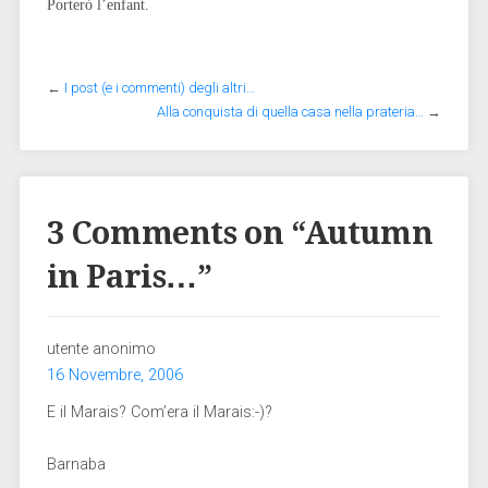
Porterò l’enfant.
←
I post (e i commenti) degli altri…
Alla conquista di quella casa nella prateria…
→
3 Comments on “
Autumn
in Paris…
”
utente anonimo
16 Novembre, 2006
E il Marais? Com’era il Marais:-)?
Barnaba