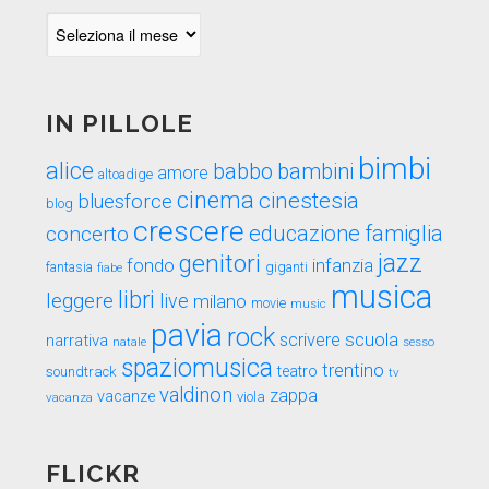
Indietro
nel
tempo
IN PILLOLE
bimbi
alice
babbo
bambini
amore
altoadige
cinema
cinestesia
bluesforce
blog
crescere
educazione
famiglia
concerto
genitori
jazz
fondo
infanzia
fantasia
fiabe
giganti
musica
libri
leggere
live
milano
movie
music
pavia
rock
scuola
scrivere
narrativa
sesso
natale
spaziomusica
trentino
teatro
soundtrack
tv
valdinon
zappa
vacanze
viola
vacanza
FLICKR