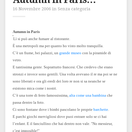
16 Novembre 2006 in Senza categoria
Autumn in Paris
Lì si può anche fumare al ristorante.
È una metropoli ma per quanto ho visto molto tranquilla.
C’è un fiume, bei palazzi, un
grande museo
con la piramide di
vetro.
E tantissima gente. Soprattutto francesi. Che credevo che erano
stronzi e invece sono gentili. Una volta avevano il re ma poi se ne
sono liberati e ora gli eredi dei loro re non si sa neanche se
esistono mica come i nostri.
C’è una torre di ferro famossissima,
alta come una bambina
che
passa dentro la foto.
Ci sono fontane dove i bimbi pascolano le proprie
barchette
.
E parchi giochi mervigliosi dove puoi entrare solo se ci hai
l’enfant. E il fanciullino che hai dentro non vale. "No messieur,
c’est imposible!"