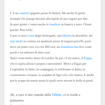
C’è un
cimitero
gigante pieno di famosi. Ma anche di gente
normale che piange davanti alla lapide di suo cugino per dire.
In quei giorni c’erano anche le
bandiere
in bianco e nero. Chissà
perché. Però belle.
E poi ci sono i
tetti
degli Aristogatti, una
libreria
in disordine, dei
topi morti
in vetrina, un quartiere pieno di negozi porcelli, posti
dove un jeans vien via con 400 euri, un
fisarmonicista
fico come
pochi e un milione di altre cose.
Starci costa molto meno di Londra. Se poi c’è un amico, il
Fugaz
,
che ti ospita allora è proprio conveniente. Merci a Fugaz per
l’ospitalità, le dritte, la compagnia, le telefonate in Italia, la
connessione costante, lo scambio di figu celo celo manca. E anche
per le scarpe da tennis senza le quali avrei ancora le bolle ai piedi.
Ah, e caro il mio custode della
Villette
, ci si rivede a
primavera.