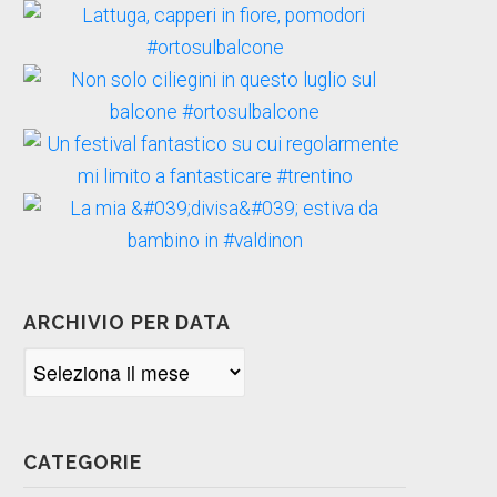
ARCHIVIO PER DATA
Archivio
per
data
CATEGORIE