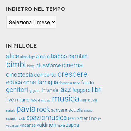
INDIETRO NEL TEMPO
Indietro
nel
tempo
IN PILLOLE
alice
babbo
bambini
amore
altoadige
bimbi
cinema
bluesforce
blog
crescere
cinestesia
concerto
educazione
famiglia
fondo
fantasia
fiabe
genitori
jazz
libri
leggere
infanzia
giganti
musica
live
milano
narrativa
movie
music
pavia
rock
scuola
scrivere
sesso
natale
spaziomusica
trentino
teatro
soundtrack
tv
valdinon
zappa
vacanze
viola
vacanza