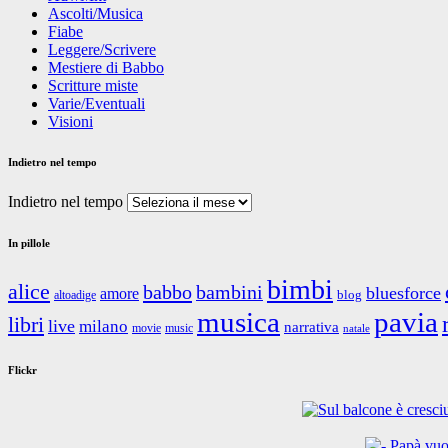
Ascolti/Musica
Fiabe
Leggere/Scrivere
Mestiere di Babbo
Scritture miste
Varie/Eventuali
Visioni
Indietro nel tempo
Indietro nel tempo
In pillole
bimbi
alice
babbo
bambini
bluesforce
amore
blog
altoadige
musica
pavia
libri
live
milano
narrativa
movie
music
natale
Flickr