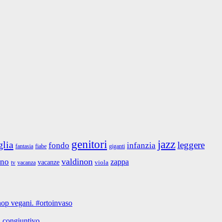
jazz
genitori
glia
leggere
fondo
infanzia
fantasia
giganti
fiabe
valdinon
ino
zappa
vacanze
viola
tv
vacanza