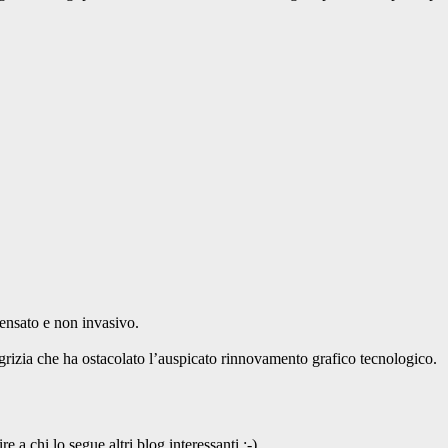
ensato e non invasivo.
pigrizia che ha ostacolato l’auspicato rinnovamento grafico tecnologico.
a chi lo segue altri blog interessanti.:-)