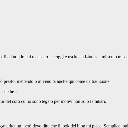
il cd non lo hai recensito…e oggi è uscito su I-tunes…mi sento trasc
ò presto, mettendolo in vendita anche qui come da tradizione.
be… he he…
etur del coro cui io sono legato per motivi non solo familiari.
og-marketing, però devo dire che il look del blog mi piace. Semplice, puli