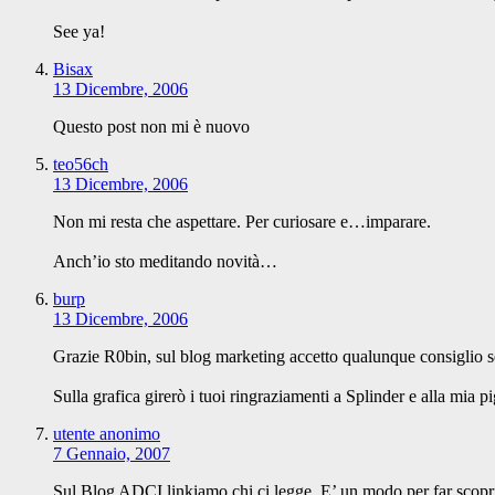
See ya!
Bisax
13 Dicembre, 2006
Questo post non mi è nuovo
teo56ch
13 Dicembre, 2006
Non mi resta che aspettare. Per curiosare e…imparare.
Anch’io sto meditando novità…
burp
13 Dicembre, 2006
Grazie R0bin, sul blog marketing accetto qualunque consiglio s
Sulla grafica girerò i tuoi ringraziamenti a Splinder e alla mia 
utente anonimo
7 Gennaio, 2007
Sul Blog ADCI linkiamo chi ci legge. E’ un modo per far scoprire 