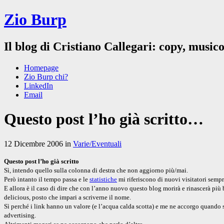
Zio Burp
Il blog di Cristiano Callegari: copy, musico
Homepage
Zio Burp chi?
LinkedIn
Email
Questo post l’ho già scritto…
12 Dicembre 2006 in
Varie/Eventuali
Questo post l’ho già scritto
Sì, intendo quello sulla colonna di destra che non aggiorno più/mai.
Però intanto il tempo passa e le
statistiche
mi riferiscono di nuovi visitatori semp
E allora è il caso di dire che con l’anno nuovo questo blog morirà e rinascerà più 
delicious, posto che impari a scriverne il nome.
Sì perché i link hanno un valore (e l’acqua calda scotta) e me ne accorgo quando 
advertising.