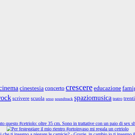
crescere
cinema
cinestesia
educazione
fami
concerto
rock
spaziomusica
scrivere
scuola
trent
teatro
soundtrack
sesso