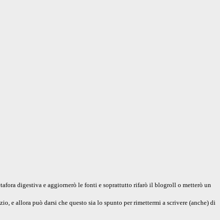
fora digestiva e aggiornerò le fonti e soprattutto rifarò il blogroll o metterò un
zio, e allora può darsi che questo sia lo spunto per rimettermi a scrivere (anche) di