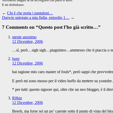
Altrimenti magari se ne accorgono che parlo d’altro.
E mi dislinkano.
←
Chi è che porta i pantaloni…
Darwin spiegato a mia figlia, episodio 1…
→
7 Comments on “
Questo post l’ho già scritto…
”
utente anonimo
12 Dicembre, 2006
…sì, però…sigh sigh…piagnisteo…ammesso che ti piaccia o no..
burp
12 Dicembre, 2006
hai ragione mio caro master of fouls*, però sappi che provveder
E però mi sono mosso per il video buffo da mettere su youtu
* per tutti: questo signore qui, oltre che un neo blogger, è il dir
R0bin
12 Dicembre, 2006
Beeeh, ma forse sei un po’ carente sotto il punto di vista del bl