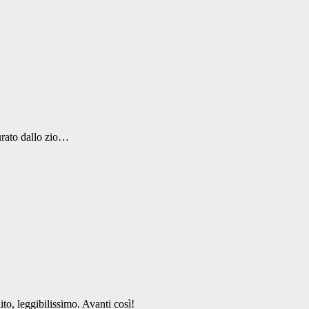
urato dallo zio…
to, leggibilissimo. Avanti così!