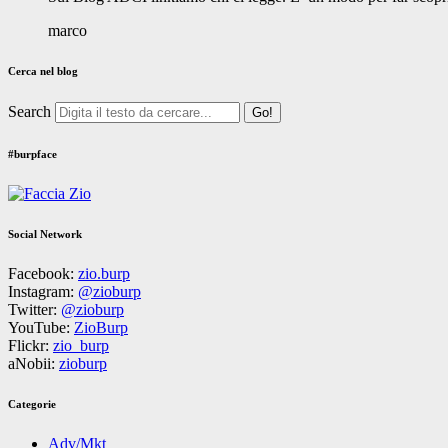
marco
Cerca nel blog
Search
#burpface
Social Network
Facebook:
zio.burp
Instagram:
@zioburp
Twitter:
@zioburp
YouTube:
ZioBurp
Flickr:
zio_burp
aNobii:
zioburp
Categorie
Adv/Mkt