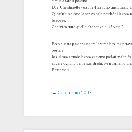
simile a fare il postino.
Due. Che stanotte verso le
4 mi
sono trasformato in 
Quest’ultima cosa la scrivo solo perché al lavoro 
le acque.
Che mica tutto quello che scrivo qui è vero."
Ecco questo post chiuso tra le virgolette mi restava
postare.
Io e il mio attuale lavoro ci siamo parlati molto f
andare ognuno per la sua strada. Ne riparliamo pre
Bentornati.
←
Caro il mio 2007……