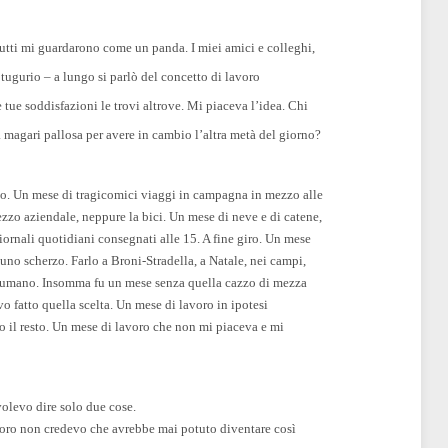
 tutti mi guardarono come un panda. I miei amici e colleghi,
ugurio – a lungo si parlò del concetto di lavoro
 tue soddisfazioni le trovi altrove. Mi piaceva l’idea. Chi
 magari pallosa per avere in cambio l’altra metà del giorno?
nto. Un mese di tragicomici viaggi in campagna in mezzo alle
zzo aziendale, neppure la bici. Un mese di neve e di catene,
giornali quotidiani consegnati alle
15. A
fine giro. Un mese
 uno scherzo. Farlo a Broni-Stradella, a Natale, nei campi,
isumano. Insomma fu un mese senza quella cazzo di mezza
vo fatto quella scelta. Un mese di lavoro in ipotesi
to il resto. Un mese di lavoro che non mi piaceva e mi
olevo dire solo due cose.
oro non credevo che avrebbe mai potuto diventare così