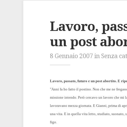
Lavoro, pass
un post abo
8 Gennaio 2007 in Senza ca
Lavoro, passato, futuro e un post abortito. E rip
"Anni fa ho fatto il postino. Non che me ne fregas
missione intendo. Però cercavo un lavoro che mi l
lavoravano mezza giornata. E Gianni, prima di apr
una vita. E in quella vita letto, studiato, suonato, 
figo.