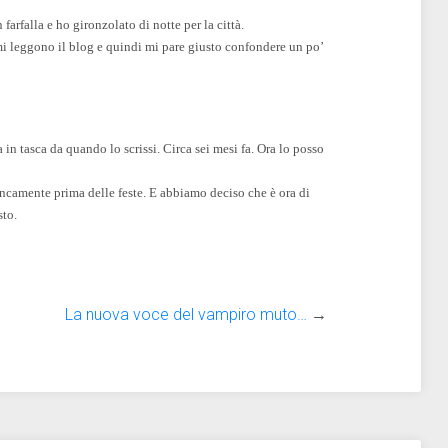
farfalla e ho gironzolato di notte per la città.
mi leggono il blog e quindi mi pare giusto confondere un po’
 in tasca da quando lo scrissi. Circa sei mesi fa. Ora lo posso
rancamente prima delle feste. E abbiamo deciso che è ora di
sto.
La nuova voce del vampiro muto…
→