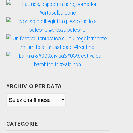
ARCHIVIO PER DATA
Archivio
per
data
CATEGORIE