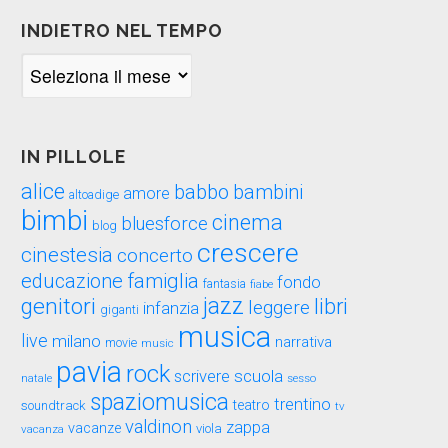
INDIETRO NEL TEMPO
Indietro
nel
tempo
IN PILLOLE
alice
babbo
bambini
amore
altoadige
bimbi
cinema
bluesforce
blog
crescere
cinestesia
concerto
educazione
famiglia
fondo
fantasia
fiabe
genitori
jazz
libri
leggere
infanzia
giganti
musica
live
milano
narrativa
movie
music
pavia
rock
scuola
scrivere
sesso
natale
spaziomusica
trentino
teatro
soundtrack
tv
valdinon
zappa
vacanze
viola
vacanza