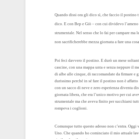
Quando dissi ora gli dico sì, che faccio il postino
dico. E con Bep e Giò – con cui dividevo l’ameno t
strumentale. Nel senso che lo fai per campare ma le
non sacrificherebbe mezza giornata a fare una cosa
Poi feci davvero il postino. E durò un mese solta
cascine, con una mappa unta e senza neppure il me
di albe alle cinque, di raccomandate da firmare e 
durissimo perché in sé fare il postino non è affatto
con un sacco di neve e zero esperienza diventa d
giornata libera, che era l’unico motivo per cui ave
strumentale ma che aveva finito per succhiarsi tut
rompeva i coglioni.
Comunque tutto questo adesso non c’entra. Oggi v
Uno. Che quando ho cominciato il mio attuale lav