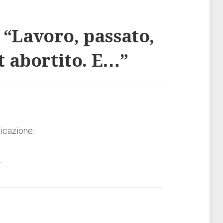
 “
Lavoro, passato,
t abortito. E…
”
nicazione.
.