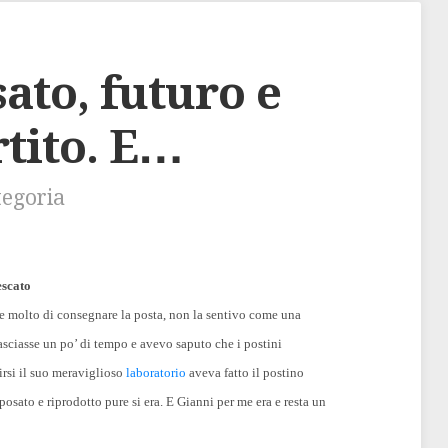
ato, futuro e
rtito. E…
tegoria
escato
se molto di consegnare la posta, non la sentivo come una
asciasse un po’ di tempo e avevo saputo che i postini
irsi il suo meraviglioso
laboratorio
aveva fatto il postino
sposato e riprodotto pure si era. E Gianni per me era e resta un