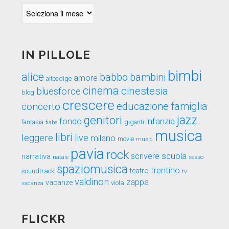
Indietro
nel
tempo
IN PILLOLE
bimbi
alice
babbo
bambini
amore
altoadige
cinema
cinestesia
bluesforce
blog
crescere
educazione
famiglia
concerto
genitori
jazz
fondo
infanzia
fantasia
fiabe
giganti
musica
libri
leggere
live
milano
movie
music
pavia
rock
scuola
scrivere
narrativa
sesso
natale
spaziomusica
trentino
teatro
soundtrack
tv
valdinon
zappa
vacanze
viola
vacanza
FLICKR