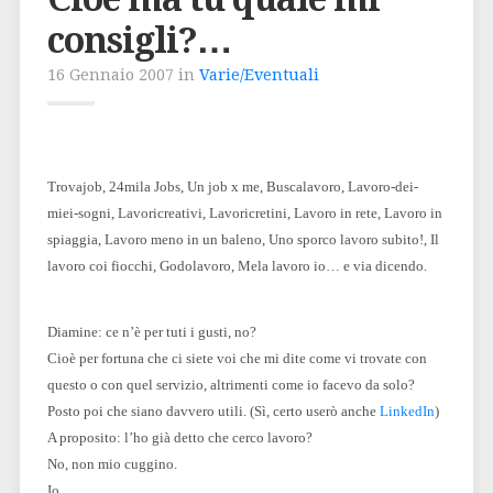
consigli?…
16 Gennaio 2007 in
Varie/Eventuali
Trovajob, 24mila Jobs, Un job x me, Buscalavoro, Lavoro-dei-
miei-sogni, Lavoricreativi, Lavoricretini, Lavoro in rete, Lavoro in
spiaggia, Lavoro meno in un baleno, Uno sporco lavoro subito!, Il
lavoro coi fiocchi, Godolavoro, Mela lavoro io… e via dicendo.
Diamine: ce n’è per tuti i gusti, no?
Cioè per fortuna che ci siete voi che mi dite come vi trovate con
questo o con quel servizio, altrimenti come io facevo da solo?
Posto poi che siano davvero utili. (Sì, certo userò anche
LinkedIn
)
A proposito: l’ho già detto che cerco lavoro?
No, non mio cuggino.
Io.