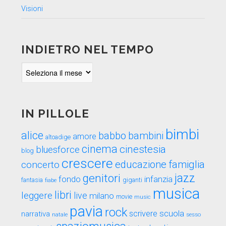
Visioni
INDIETRO NEL TEMPO
Indietro
nel
tempo
IN PILLOLE
bimbi
alice
babbo
bambini
amore
altoadige
cinema
cinestesia
bluesforce
blog
crescere
educazione
famiglia
concerto
genitori
jazz
fondo
infanzia
fantasia
fiabe
giganti
musica
libri
leggere
live
milano
movie
music
pavia
rock
scuola
scrivere
narrativa
sesso
natale