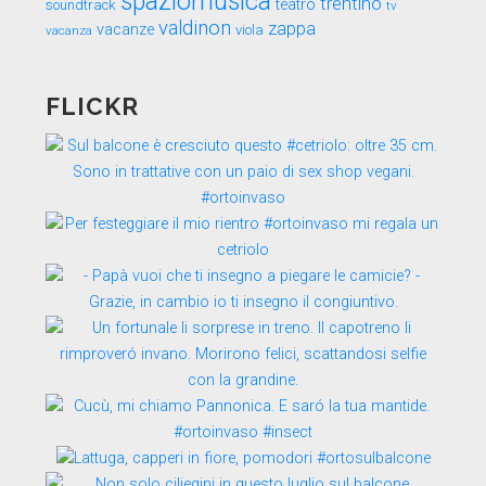
spaziomusica
trentino
teatro
soundtrack
tv
valdinon
zappa
vacanze
viola
vacanza
FLICKR