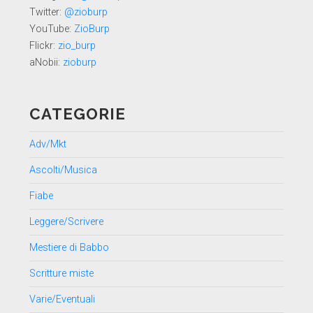
Twitter:
@zioburp
YouTube:
ZioBurp
Flickr:
zio_burp
aNobii:
zioburp
CATEGORIE
Adv/Mkt
Ascolti/Musica
Fiabe
Leggere/Scrivere
Mestiere di Babbo
Scritture miste
Varie/Eventuali