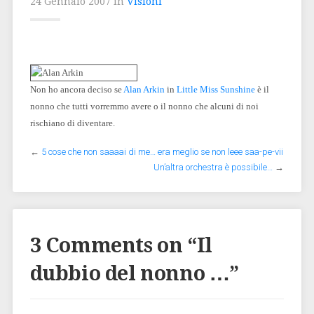
24 Gennaio 2007 in
Visioni
Non ho ancora deciso se
Alan Arkin
in
Little Miss Sunshine
è il
nonno che tutti vorremmo avere o il nonno che alcuni di noi
rischiano di diventare.
←
5 cose che non saaaai di me… era meglio se non leee saa-pe-vii
Un’altra orchestra è possibile…
→
3 Comments on “
Il
dubbio del nonno …
”