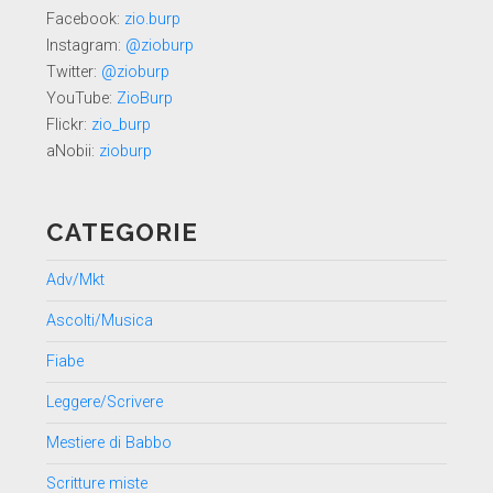
Facebook:
zio.burp
Instagram:
@zioburp
Twitter:
@zioburp
YouTube:
ZioBurp
Flickr:
zio_burp
aNobii:
zioburp
CATEGORIE
Adv/Mkt
Ascolti/Musica
Fiabe
Leggere/Scrivere
Mestiere di Babbo
Scritture miste