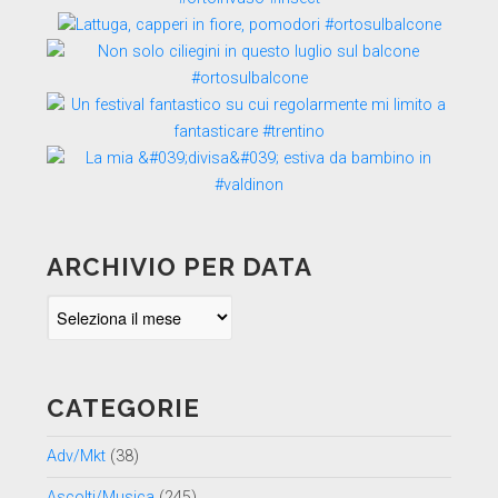
ARCHIVIO PER DATA
Archivio
per
data
CATEGORIE
Adv/Mkt
(38)
Ascolti/Musica
(245)