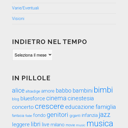
Varie/Eventuali
Visioni
INDIETRO NEL TEMPO
Indietro
nel
tempo
IN PILLOLE
bimbi
alice
babbo
bambini
amore
altoadige
cinema
cinestesia
bluesforce
blog
crescere
educazione
famiglia
concerto
genitori
jazz
fondo
infanzia
fantasia
fiabe
giganti
musica
libri
leggere
live
milano
movie
music