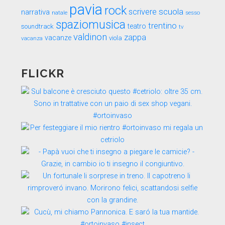
pavia
rock
scuola
scrivere
narrativa
sesso
natale
spaziomusica
trentino
teatro
soundtrack
tv
valdinon
zappa
vacanze
viola
vacanza
FLICKR