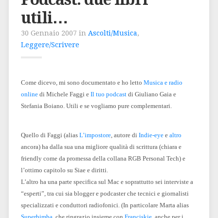
utili…
30 Gennaio 2007 in
Ascolti/Musica
,
Leggere/Scrivere
Come dicevo, mi sono documentato e ho letto
Musica e radio
online
di Michele Faggi e
Il tuo podcast
di Giuliano Gaia e
Stefania Boiano. Utili e se vogliamo pure complementari.
Quello di Faggi (alias
L’impostore
, autore di
Indie-eye
e
altro
ancora) ha dalla sua una migliore qualità di scrittura (chiara e
friendly come da promessa della collana RGB Personal Tech) e
l’ottimo capitolo su Siae e diritti.
L’altro ha una parte specifica sul Mac e soprattutto sei interviste a
“esperti”, tra cui sia blogger e podcaster che tecnici e giornalisti
specializzati e conduttori radiofonici. (In particolare Marta alias
Superbimba
, che ringrazio insieme con
Franciskje
, anche per i