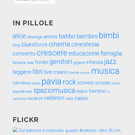
nel
tempo
IN PILLOLE
bimbi
alice
babbo
bambini
amore
altoadige
cinema
cinestesia
bluesforce
blog
crescere
educazione
famiglia
concerto
genitori
jazz
fondo
infanzia
fantasia
fiabe
giganti
musica
libri
leggere
live
milano
movie
music
pavia
rock
scuola
scrivere
narrativa
sesso
natale
spaziomusica
trentino
teatro
soundtrack
tv
valdinon
zappa
vacanze
viola
vacanza
FLICKR