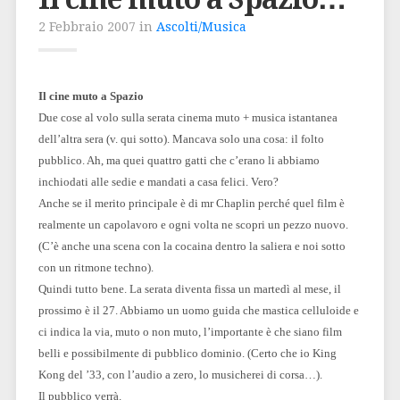
2 Febbraio 2007 in
Ascolti/Musica
Il cine muto a Spazio
Due cose al volo sulla serata cinema muto + musica istantanea
dell’altra sera (v. qui sotto). Mancava solo una cosa: il folto
pubblico. Ah, ma quei quattro gatti che c’erano li abbiamo
inchiodati alle sedie e mandati a casa felici. Vero?
Anche se il merito principale è di mr Chaplin perché quel film è
realmente un capolavoro e ogni volta ne scopri un pezzo nuovo.
(C’è anche una scena con la cocaina dentro la saliera e noi sotto
con un ritmone techno).
Quindi tutto bene. La serata diventa fissa un martedì al mese, il
prossimo è il 27. Abbiamo un uomo guida che mastica celluloide e
ci indica la via, muto o non muto, l’importante è che siano film
belli e possibilmente di pubblico dominio. (Certo che io King
Kong del ’33, con l’audio a zero, lo musicherei di corsa…).
Il pubblico verrà.