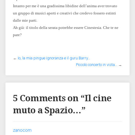
Intanto per me è una gradissima libidine dell’anima aver trovato
un gruppo di musici aperti e creativi che credevo fossero estinti
dalle mie parti.
Ah già: il titolo della serata potrebbe essere Cinestesia. Che te ne
pare?
←
Io, la mia pingue ignoranza e il guru Barry…
Piccolo concerto in vista…
→
5 Comments on “
Il cine
muto a Spazio…
”
zanocom