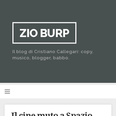
ZIO BURP
Il blog di Cristiano Callegari: copy,
musico, blogger, babbo.
Il cine muto a Spazio…