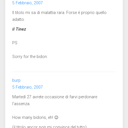
5 Febbraio, 2007
Il titolo mi sa di malattia rara. Forse è proprio quello
adatto.
il Tinez
PS
Sorry for the bidon.
burp
5 Febbraio, 2007
Martedì 27 avrete occasione di farvi perdonare
l’assenza.
How many bidons, eh! 😉
(il titolo ancor non mi convince del tutto)