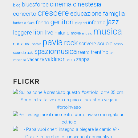
cinema
cinestesia
bluesforce
blog
crescere
educazione
famiglia
concerto
genitori
jazz
fondo
infanzia
fantasia
fiabe
giganti
musica
libri
leggere
live
milano
movie
music
pavia
rock
scuola
scrivere
narrativa
sesso
natale
spaziomusica
trentino
teatro
soundtrack
tv
valdinon
zappa
vacanze
viola
vacanza
FLICKR