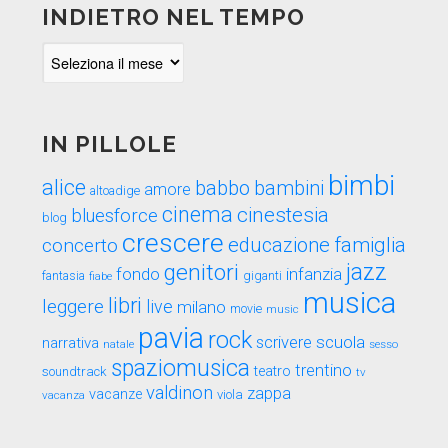
INDIETRO NEL TEMPO
Indietro
nel
tempo
IN PILLOLE
bimbi
alice
babbo
bambini
amore
altoadige
cinema
cinestesia
bluesforce
blog
crescere
educazione
famiglia
concerto
genitori
jazz
fondo
infanzia
fantasia
fiabe
giganti
musica
libri
leggere
live
milano
movie
music
pavia
rock
scuola
scrivere
narrativa
sesso
natale
spaziomusica
trentino
teatro
soundtrack
tv
valdinon
zappa
vacanze
viola
vacanza