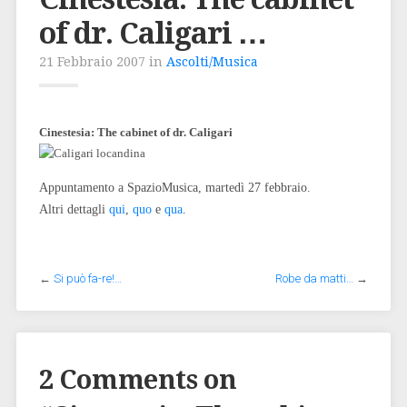
of dr. Caligari …
21 Febbraio 2007 in
Ascolti/Musica
Cinestesia: The cabinet of dr. Caligari
Appuntamento a SpazioMusica, martedì 27 febbraio.
Altri dettagli
qui
,
quo
e
qua
.
←
Si può fa-re!…
Robe da matti…
→
2 Comments on