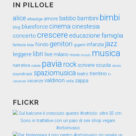
IN PILLOLE
bimbi
alice
babbo
bambini
amore
altoadige
cinema
cinestesia
bluesforce
blog
crescere
educazione
famiglia
concerto
genitori
jazz
fondo
infanzia
fantasia
fiabe
giganti
musica
libri
leggere
live
milano
movie
music
pavia
rock
scuola
scrivere
narrativa
sesso
natale
spaziomusica
trentino
teatro
soundtrack
tv
valdinon
zappa
vacanze
viola
vacanza
FLICKR