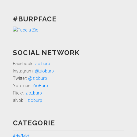
#BURPFACE
SOCIAL NETWORK
Facebook:
zio.burp
Instagram:
@zioburp
Twitter:
@zioburp
YouTube:
ZioBurp
Flickr:
zio_burp
aNobii:
zioburp
CATEGORIE
Adv/Mkt