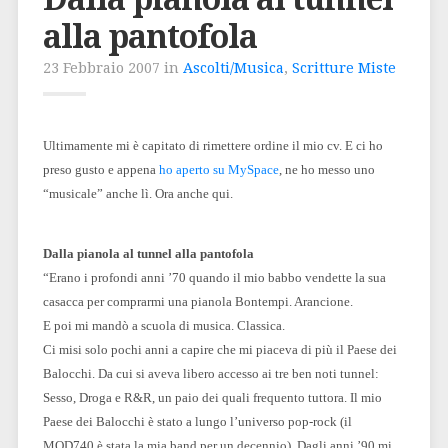
alla pantofola
23 Febbraio 2007 in
Ascolti/Musica
,
Scritture Miste
Ultimamente mi è capitato di rimettere ordine il mio cv. E ci ho
preso gusto e appena
ho aperto su MySpace
, ne ho messo uno
“musicale” anche lì. Ora anche qui.
Dalla pianola al tunnel alla pantofola
“Erano i profondi anni ’70 quando il mio babbo vendette la sua
casacca per comprarmi una pianola Bontempi. Arancione.
E poi mi mandò a scuola di musica. Classica.
Ci misi solo pochi anni a capire che mi piaceva di più il Paese dei
Balocchi. Da cui si aveva libero accesso ai tre ben noti tunnel:
Sesso, Droga e R&R, un paio dei quali frequento tuttora. Il mio
Paese dei Balocchi è stato a lungo l’universo pop-rock (il
MOD740 è stata la mia band per un decennio). Dagli anni ’90 mi