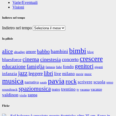
Varie/Eventuali
Visioni
Indietro nel tempo
Indietro nel tempo
In pillole
bimbi
alice
babbo
bambini
amore
blog
altoadige
crescere
cinema
cinestesia
concerto
bluesforce
genitori
educazione
famiglia
fondo
fantasia
giganti
fiabe
jazz
libri
leggere
live
infanzia
milano
movie
music
musica
pavia
rock
scrivere
scuola
narrativa
sesso
natale
spaziomusica
trentino
teatro
vacanze
soundtrack
tv
vacanza
valdinon
zappa
viola
Flickr