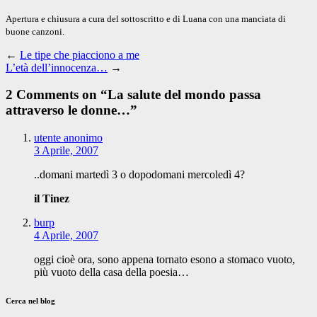
Apertura e chiusura a cura del sottoscritto e di Luana con una manciata di
buone canzoni.
←
Le tipe che piacciono a me
L’età dell’innocenza…
→
2 Comments on “
La salute del mondo passa
attraverso le donne…
”
utente anonimo
3 Aprile, 2007
..domani martedì 3 o dopodomani mercoledì 4?
il Tinez
burp
4 Aprile, 2007
oggi cioè ora, sono appena tornato esono a stomaco vuoto,
più vuoto della casa della poesia…
Cerca nel blog