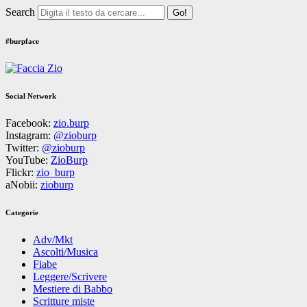
Search
#burpface
Social Network
Facebook:
zio.burp
Instagram:
@zioburp
Twitter:
@zioburp
YouTube:
ZioBurp
Flickr:
zio_burp
aNobii:
zioburp
Categorie
Adv/Mkt
Ascolti/Musica
Fiabe
Leggere/Scrivere
Mestiere di Babbo
Scritture miste