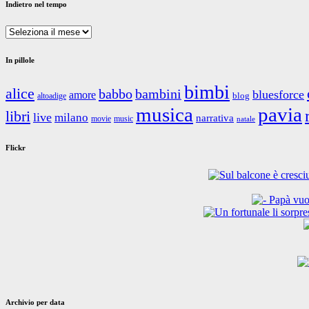
Indietro nel tempo
Indietro
nel
tempo
In pillole
bimbi
alice
babbo
bambini
bluesforce
amore
blog
altoadige
musica
pavia
libri
live
milano
narrativa
movie
music
natale
Flickr
Archivio per data