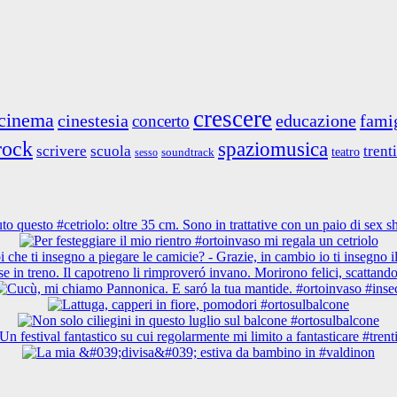
crescere
cinema
cinestesia
educazione
fami
concerto
rock
spaziomusica
scrivere
scuola
trent
teatro
soundtrack
sesso