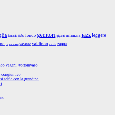
jazz
genitori
glia
leggere
fondo
infanzia
fantasia
giganti
fiabe
valdinon
ino
zappa
vacanze
viola
tv
vacanza