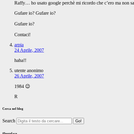
Raffy… ho usato google perchè mi ricordo che c’ero ma non sape
Gufare io? Gufare io?
Gufare io?
Contaci!
arpia
24 Aprile, 2007
haha!!
utente anonimo
26 Aprile, 2007
1984 😉
R
Cerca nel blog
Search
#burpface