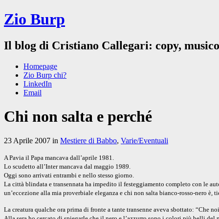
Zio Burp
Il blog di Cristiano Callegari: copy, musico
Homepage
Zio Burp chi?
LinkedIn
Email
Chi non salta e perché
23 Aprile 2007 in
Mestiere di Babbo
,
Varie/Eventuali
A Pavia il Papa mancava dall’aprile 1981.
Lo scudetto all’Inter mancava dal maggio 1989.
Oggi sono arrivati entrambi e nello stesso giorno.
La città blindata e transennata ha impedito il festeggiamento completo con le aut
un’eccezione alla mia proverbiale eleganza e chi non salta bianco-rosso-nero è, ti
La creatura qualche ora prima di fronte a tante transenne aveva sbottato: “Che noi
Alla sera ho cercato di spiegarle che il nero e l’azzurro sono i colori più belli del