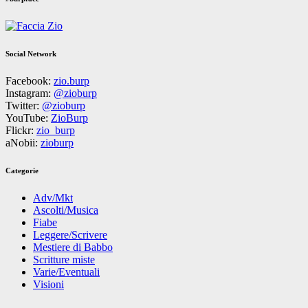
Social Network
Facebook:
zio.burp
Instagram:
@zioburp
Twitter:
@zioburp
YouTube:
ZioBurp
Flickr:
zio_burp
aNobii:
zioburp
Categorie
Adv/Mkt
Ascolti/Musica
Fiabe
Leggere/Scrivere
Mestiere di Babbo
Scritture miste
Varie/Eventuali
Visioni