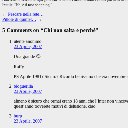
Inutile. “No, è il rosa shopping.”
←
Pescare nella rete…
Pillole di quintet…
→
5 Comments on “
Chi non salta e perché
”
utente anonimo
23 Aprile, 2007
Una grande 😉
Raffy
PS Aprile 1981? Sicuro? Ricordo benissimo che era novembre 
bloguerilla
23 Aprile, 2007
almeno è sicuro che ormai erano 18 anni che l’Inter non vincev
quest’anno troverete motivi di delusione. ciao.
burp
23 Aprile, 2007