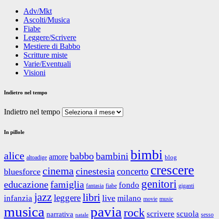
Adv/Mkt
Ascolti/Musica
Fiabe
Leggere/Scrivere
Mestiere di Babbo
Scritture miste
Varie/Eventuali
Visioni
Indietro nel tempo
Indietro nel tempo
In pillole
bimbi
alice
babbo
bambini
amore
blog
altoadige
crescere
cinema
cinestesia
concerto
bluesforce
genitori
educazione
famiglia
fondo
fantasia
giganti
fiabe
jazz
libri
leggere
live
infanzia
milano
movie
music
musica
pavia
rock
scrivere
scuola
narrativa
sesso
natale