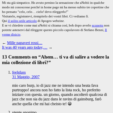
Mi sta già simpatico. Ho avuto persino la sensazione che aNobii in qualche
modo mi conoscesse perché in home page mi ha messo subito tre copertine che
ho pensato “celo, celo… cielo! devo rileggerlo!”
Visitatelo, registratevi, riempitelo dei vostri libri. Ci vediamo lì.
Qui
il solito utile articolo
di Apogeo webzine.
E se vi chiedete come mai aNobii si chiama così, beh dopo averlo
scoperto
non
potrete astenervi dal rileggere questo piccolo capolavoro di Stefano Benni,
Il
verme disicio
.
←
Mille papaveri rossi…
It was 40 years ago today,…
→
13 Comments on “
Ahem… ti va di salire a vedere la
mia collezione di libri?
”
feelglass
31 Maggio, 2007
mio caro burp, io di jazz me ne intendo una beata fava
purtroppo! ancora non ho fatto la lista rock, ho preferito
iniziare con questa. un giorno, quando ascolterò qualcosa di
jazz che non sia du jazz dans le ravins di gainsburg, farò
anche quella che mi hai cheisto te! 😀
utente anonimo