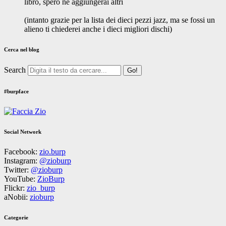
libro, spero ne aggiungerai altri
(intanto grazie per la lista dei dieci pezzi jazz, ma se fossi un
alieno ti chiederei anche i dieci migliori dischi)
Cerca nel blog
Search
#burpface
Social Network
Facebook:
zio.burp
Instagram:
@zioburp
Twitter:
@zioburp
YouTube:
ZioBurp
Flickr:
zio_burp
aNobii:
zioburp
Categorie