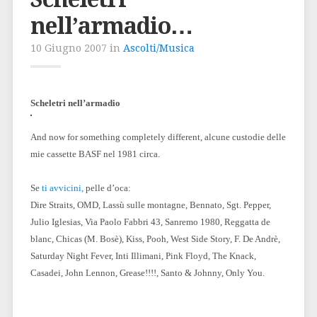
nell’armadio…
10 Giugno 2007 in
Ascolti/Musica
Scheletri nell’armadio
And now for something completely different, alcune custodie delle
mie cassette BASF nel 1981 circa.
Se
ti avvicini,
pelle d’oca:
Dire Straits, OMD, Lassù sulle montagne, Bennato, Sgt. Pepper,
Julio Iglesias, Via Paolo Fabbri 43, Sanremo 1980, Reggatta de
blanc, Chicas (M. Bosè), Kiss, Pooh, West Side Story, F. De Andrè,
Saturday Night Fever, Inti Illimani, Pink Floyd, The Knack,
Casadei, John Lennon, Grease!!!!, Santo & Johnny, Only You.