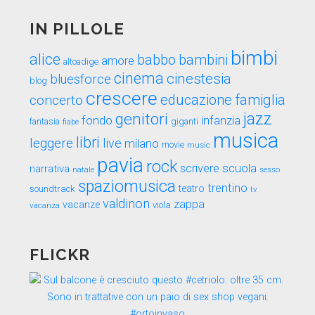
IN PILLOLE
bimbi
alice
babbo
bambini
amore
altoadige
cinema
cinestesia
bluesforce
blog
crescere
educazione
famiglia
concerto
genitori
jazz
fondo
infanzia
fantasia
fiabe
giganti
musica
libri
leggere
live
milano
movie
music
pavia
rock
scuola
scrivere
narrativa
sesso
natale
spaziomusica
trentino
teatro
soundtrack
tv
valdinon
zappa
vacanze
viola
vacanza
FLICKR