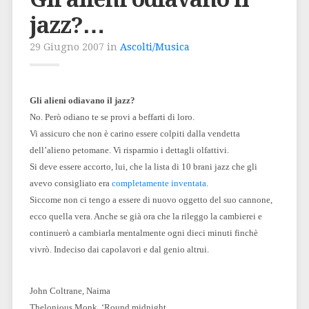
jazz?…
29 Giugno 2007 in
Ascolti/Musica
Gli alieni odiavano il jazz?
No. Però odiano te se provi a beffarti di loro.
Vi assicuro che non è carino essere colpiti dalla vendetta
dell’alieno petomane. Vi risparmio i dettagli olfattivi.
Si deve essere accorto, lui, che la lista di 10 brani jazz che gli
avevo consigliato era
completamente inventata
.
Siccome non ci tengo a essere di nuovo oggetto del suo cannone,
ecco quella vera. Anche se già ora che la rileggo la cambierei e
continuerò a cambiarla mentalmente ogni dieci minuti finchè
vivrò. Indeciso dai capolavori e dal genio altrui.
John Coltrane, Naima
Thelonious Monk, ‘Round midnight