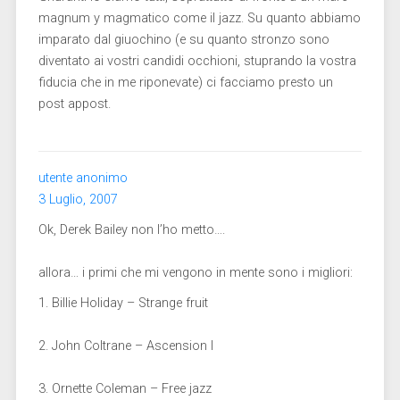
magnum y magmatico come il jazz. Su quanto abbiamo
imparato dal giuochino (e su quanto stronzo sono
diventato ai vostri candidi occhioni, stuprando la vostra
fiducia che in me riponevate) ci facciamo presto un
post appost.
utente anonimo
3 Luglio, 2007
Ok, Derek Bailey non l’ho metto….
allora… i primi che mi vengono in mente sono i migliori:
1. Billie Holiday – Strange fruit
2. John Coltrane – Ascension I
3. Ornette Coleman – Free jazz