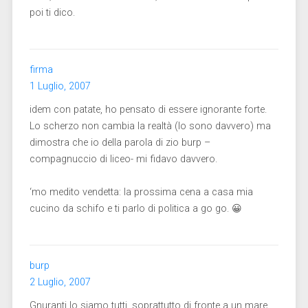
poi ti dico.
firma
1 Luglio, 2007
idem con patate, ho pensato di essere ignorante forte.
Lo scherzo non cambia la realtà (lo sono davvero) ma
dimostra che io della parola di zio burp –
compagnuccio di liceo- mi fidavo davvero.
‘mo medito vendetta: la prossima cena a casa mia
cucino da schifo e ti parlo di politica a go go. 😀
burp
2 Luglio, 2007
Gnuranti lo siamo tutti, soprattutto di fronte a un mare