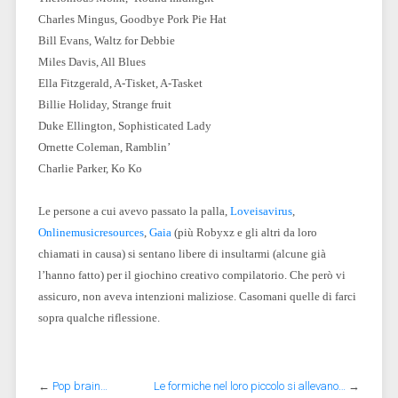
Charles Mingus, Goodbye Pork Pie Hat
Bill Evans, Waltz for Debbie
Miles Davis, All Blues
Ella Fitzgerald, A-Tisket, A-Tasket
Billie Holiday, Strange fruit
Duke Ellington, Sophisticated Lady
Ornette Coleman, Ramblin’
Charlie Parker, Ko Ko
Le persone a cui avevo passato la palla,
Loveisavirus
,
Onlinemusicresources
,
Gaia
(più Robyxz e gli altri da loro
chiamati in causa) si sentano libere di insultarmi (alcune già
l’hanno fatto) per il giochino creativo compilatorio. Che però vi
assicuro, non aveva intenzioni maliziose. Casomani quelle di farci
sopra qualche riflessione.
←
Pop brain…
Le formiche nel loro piccolo si allevano…
→