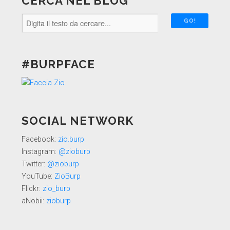
CERCA NEL BLOG
#BURPFACE
SOCIAL NETWORK
Facebook:
zio.burp
Instagram:
@zioburp
Twitter:
@zioburp
YouTube:
ZioBurp
Flickr:
zio_burp
aNobii:
zioburp