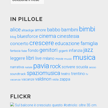
nel
tempo
IN PILLOLE
bimbi
alice
babbo
bambini
amore
altoadige
cinema
cinestesia
bluesforce
blog
crescere
educazione
famiglia
concerto
genitori
jazz
fondo
infanzia
fantasia
fiabe
giganti
musica
libri
leggere
live
milano
movie
music
pavia
rock
scuola
scrivere
narrativa
sesso
natale
spaziomusica
trentino
teatro
soundtrack
tv
valdinon
zappa
vacanze
viola
vacanza
FLICKR