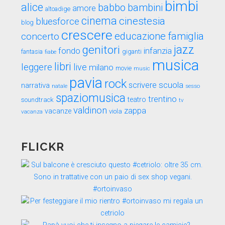
bimbi
alice
babbo
bambini
amore
altoadige
cinema
cinestesia
bluesforce
blog
crescere
educazione
famiglia
concerto
genitori
jazz
fondo
infanzia
fantasia
fiabe
giganti
musica
libri
leggere
live
milano
movie
music
pavia
rock
scuola
scrivere
narrativa
sesso
natale
spaziomusica
trentino
teatro
soundtrack
tv
valdinon
zappa
vacanze
viola
vacanza
FLICKR