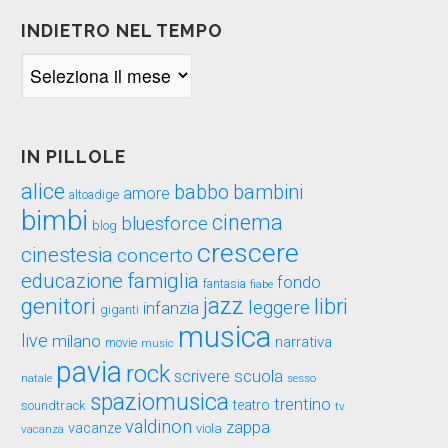
INDIETRO NEL TEMPO
Indietro
nel
tempo
IN PILLOLE
alice
babbo
bambini
amore
altoadige
bimbi
cinema
bluesforce
blog
crescere
cinestesia
concerto
educazione
famiglia
fondo
fantasia
fiabe
genitori
jazz
libri
leggere
infanzia
giganti
musica
live
milano
narrativa
movie
music
pavia
rock
scuola
scrivere
sesso
natale
spaziomusica
trentino
teatro
soundtrack
tv
valdinon
zappa
vacanze
viola
vacanza