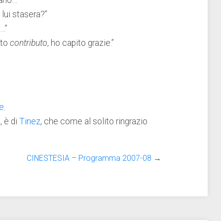
cano…”
 lui stasera?”
…”
rto
contributo
, ho capito grazie.”
e
.
, è di
Tinez
, che come al solito ringrazio
CINESTESIA – Programma 2007-08
→