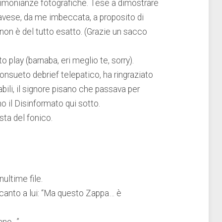
timonianze fotografiche. Tese a dimostrare
Pavese, da me imbeccata, a proposito di
” non è del tutto esatto. (Grazie un sacco
 play (barnaba, eri meglio te, sorry).
onsueto debrief telepatico, ha ringraziato
abili, il signore pisano che passava per
ino il Disinformato qui sotto.
ta del fonico.
ultime file.
ccanto a lui: “Ma questo Zappa… è