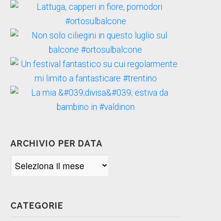
ARCHIVIO PER DATA
Archivio
per
data
CATEGORIE