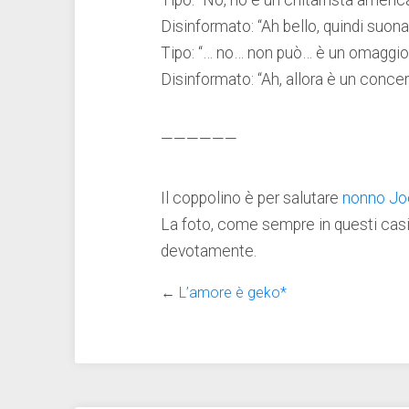
Tipo: “No, no è un chitarrista ameri
Disinformato: “Ah bello, quindi suona
Tipo: “… no… non può… è un omaggio
Disinformato: “Ah, allora è un conce
——————
Il coppolino è per salutare
nonno Jo
La foto, come sempre in questi casi
devotamente.
←
L’amore è geko*