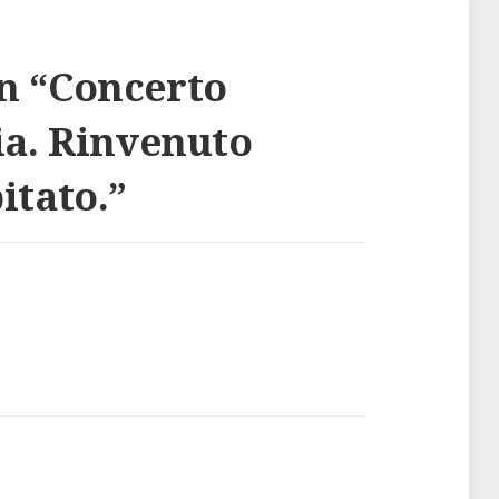
n “
Concerto
ia. Rinvenuto
itato.
”