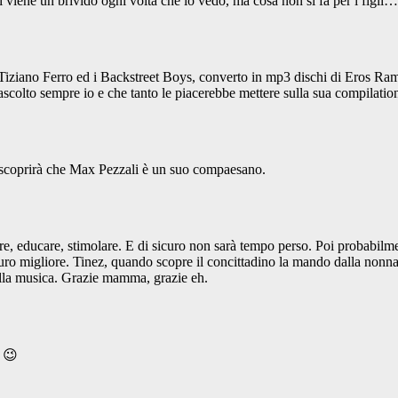
 viene un brivido ogni volta che lo vedo, ma cosa non si fa per i figli…
iziano Ferro ed i Backstreet Boys, converto in mp3 dischi di Eros Ramaz
ascolto sempre io e che tanto le piacerebbe mettere sulla sua compilati
ui scoprirà che Max Pezzali è un suo compaesano.
are, educare, stimolare. E di sicuro non sarà tempo perso. Poi probabilme
ro migliore. Tinez, quando scopre il concittadino la mando dalla nonna a
sulla musica. Grazie mamma, grazie eh.
l 😉