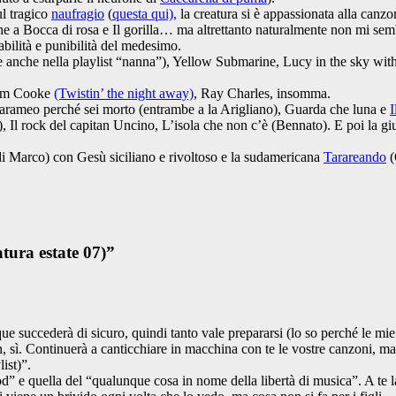
ul tragico
naufragio
(
questa qui),
la creatura si è appassionata alla can
he a Bocca di rosa e Il gorilla… ma altrettanto naturalmente non mi semb
sabilità e punibilità del medesimo.
e anche nella playlist “nanna”), Yellow Submarine, Lucy in the sky wi
 Sam Cooke
(Twistin’ the night away)
, Ray Charles, insomma.
rameo perché sei morto (entrambe a la Arigliano), Guarda che luna e
I
, Il rock del capitan Uncino, L’isola che non c’è (Bennato). E poi la g
i Marco) con Gesù siciliano e rivoltoso e la sudamericana
Tarareando
(
atura estate 07)
”
e succederà di sicuro, quindi tanto vale prepararsi (lo so perché le mie 
h, sì. Continuerà a canticchiare in macchina con te le vostre canzoni, 
ist)”.
d” e quella del “qualunque cosa in nome della libertà di musica”. A te l