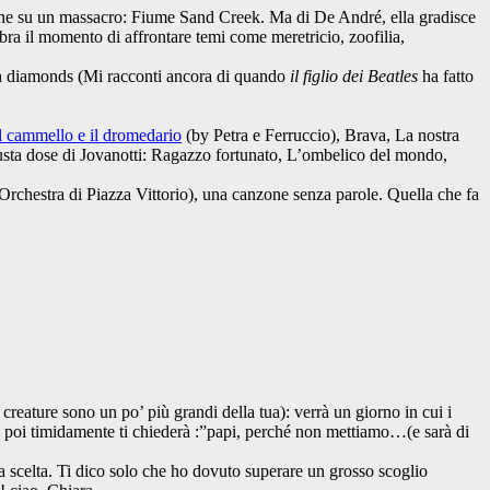
zone su un massacro: Fiume Sand Creek. Ma di De André, ella gradisce
ra il momento di affrontare temi come meretricio, zoofilia,
th diamonds (Mi racconti ancora di quando
il figlio dei Beatles
ha fatto
l cammello e il dromedario
(by Petra e Ferruccio), Brava, La nostra
iusta dose di Jovanotti: Ragazzo fortunato, L’ombelico del mondo,
Orchestra di Piazza Vittorio), una canzone senza parole. Quella che fa
creature sono un po’ più grandi della tua): verrà un giorno in cui i
ma poi timidamente ti chiederà :”papi, perché non mettiamo…(e sarà di
a scelta. Ti dico solo che ho dovuto superare un grosso scoglio