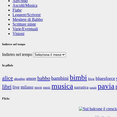
Adv/Mkt
Ascolti/Musica
Fiabe
Leggere/Scrivere
Mestiere di Babbo
Scritture miste
Varie/Eventuali
Visioni
Indietro nel tempo
Indietro nel tempo
In pillole
bimbi
alice
babbo
bambini
bluesforce
amore
blog
altoadige
musica
pavia
libri
live
milano
narrativa
movie
music
natale
Flickr