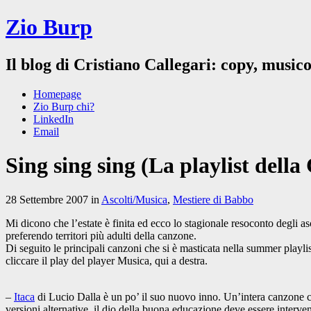
Zio Burp
Il blog di Cristiano Callegari: copy, musico
Homepage
Zio Burp chi?
LinkedIn
Email
Sing sing sing (La playlist della
28 Settembre 2007 in
Ascolti/Musica
,
Mestiere di Babbo
Mi dicono che l’estate è finita ed ecco lo stagionale resoconto degli a
preferendo territori più adulti della canzone.
Di seguito le principali canzoni che si è masticata nella summer playlis
cliccare il play del player Musica, qui a destra.
–
Itaca
di Lucio Dalla è un po’ il suo nuovo inno. Un’intera canzone che 
versioni alternative, il dio della buona educazione deve essere interven