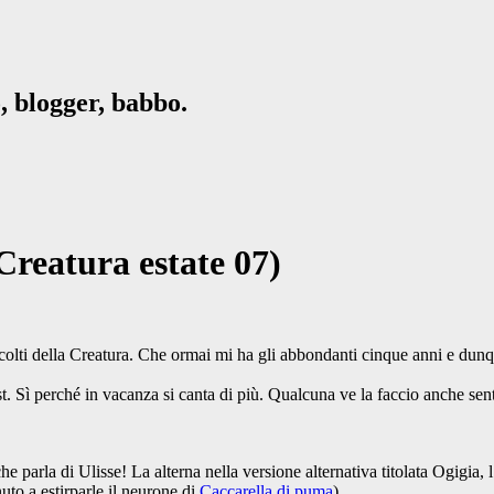
, blogger, babbo.
 Creatura estate 07)
scolti della Creatura. Che ormai mi ha gli abbondanti cinque anni e dunqu
t. Sì perché in vacanza si canta di più. Qualcuna ve la faccio anche senti
parla di Ulisse! La alterna nella versione alternativa titolata Ogigia, l
uto a estirparle il neurone di
Caccarella di puma
).