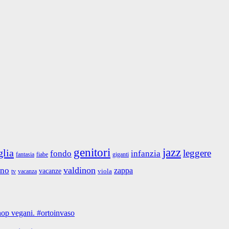
jazz
genitori
glia
leggere
fondo
infanzia
fantasia
giganti
fiabe
valdinon
ino
zappa
vacanze
viola
tv
vacanza