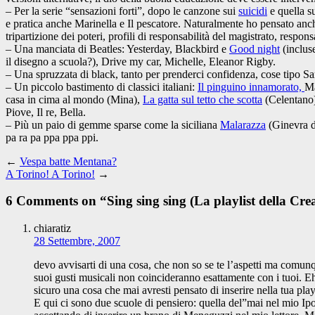
– Per la serie “sensazioni forti”, dopo le canzone sui
suicidi
e quella s
e pratica anche Marinella e Il pescatore. Naturalmente ho pensato anc
tripartizione dei poteri, profili di responsabilità del magistrato, respon
– Una manciata di Beatles: Yesterday, Blackbird e
Good night
(inclus
il disegno a scuola?), Drive my car, Michelle, Eleanor Rigby.
– Una spruzzata di black, tanto per prenderci confidenza, cose tipo
– Un piccolo bastimento di classici italiani:
Il pinguino innamorato,
Ma
casa in cima al mondo (Mina),
La gatta sul tetto che scotta
(Celentano)
Piove, Il re, Bella.
– Più un paio di gemme sparse come la siciliana
Malarazza
(Ginevra d
pa ra pa ppa ppa ppi.
←
Vespa batte Mentana?
A Torino! A Torino!
→
6 Comments on “
Sing sing sing (La playlist della Cre
chiaratiz
28 Settembre, 2007
devo avvisarti di una cosa, che non so se te l’aspetti ma comunqu
suoi gusti musicali non coincideranno esattamente con i tuoi. E
sicuro una cosa che mai avresti pensato di inserire nella tua playl
E qui ci sono due scuole di pensiero: quella del”mai nel mio Ipo