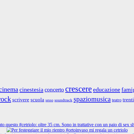
crescere
cinema
cinestesia
educazione
fami
concerto
rock
spaziomusica
scrivere
scuola
trent
teatro
soundtrack
sesso