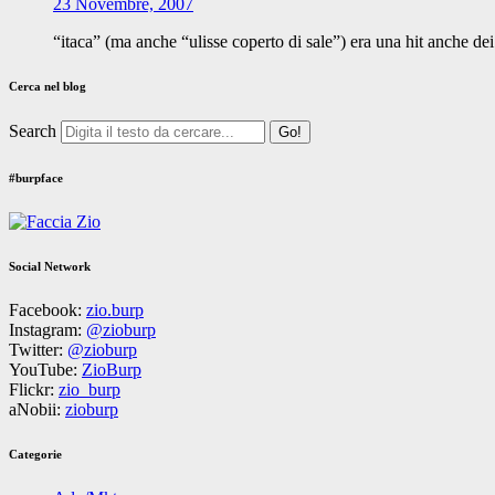
23 Novembre, 2007
“itaca” (ma anche “ulisse coperto di sale”) era una hit anche dei
Cerca nel blog
Search
#burpface
Social Network
Facebook:
zio.burp
Instagram:
@zioburp
Twitter:
@zioburp
YouTube:
ZioBurp
Flickr:
zio_burp
aNobii:
zioburp
Categorie