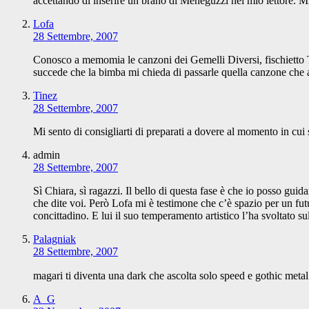
accettando di inserire un brano di Meneguzzi nel mio lettore. Mi
Lofa
28 Settembre, 2007
Conosco a memomia le canzoni dei Gemelli Diversi, fischietto T
succede che la bimba mi chieda di passarle quella canzone che 
Tinez
28 Settembre, 2007
Mi sento di consigliarti di preparati a dovere al momento in c
admin
28 Settembre, 2007
Sì Chiara, sì ragazzi. Il bello di questa fase è che io posso guid
che dite voi. Però Lofa mi è testimone che c’è spazio per un futu
concittadino. E lui il suo temperamento artistico l’ha svoltato 
Palagniak
28 Settembre, 2007
magari ti diventa una dark che ascolta solo speed e gothic meta
A_G