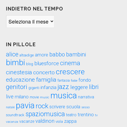
INDIETRO NEL TEMPO
Indietro
nel
tempo
IN PILLOLE
alice
babbo
bambini
amore
altoadige
bimbi
cinema
bluesforce
blog
crescere
cinestesia
concerto
educazione
famiglia
fondo
fantasia
fiabe
genitori
jazz
libri
leggere
infanzia
giganti
musica
live
milano
narrativa
movie
music
pavia
rock
scuola
scrivere
sesso
natale
spaziomusica
trentino
teatro
soundtrack
tv
valdinon
zappa
vacanze
viola
vacanza