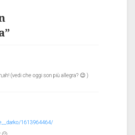
n
a
”
ah,ah! (vedi che oggi son più allegra? 😉 )
nie__darko/1613964464/
? 🙂