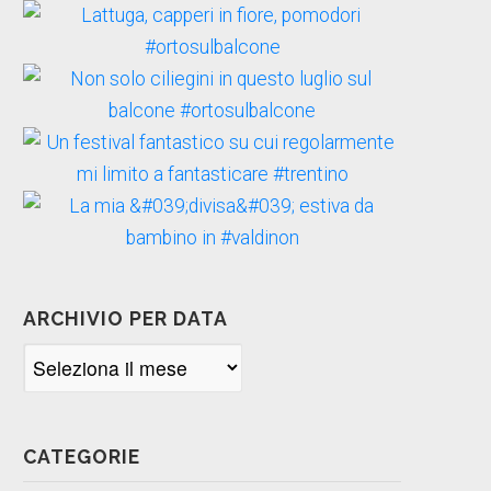
ARCHIVIO PER DATA
Archivio
per
data
CATEGORIE