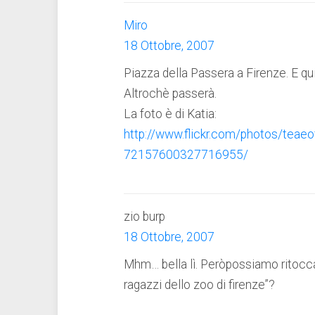
Miro
18 Ottobre, 2007
Piazza della Passera a Firenze. E qu
Altrochè passerà.
La foto è di Katia:
http://www.flickr.com/photos/teae
72157600327716955/
zio burp
18 Ottobre, 2007
Mhm… bella lì. Peròpossiamo ritoccare
ragazzi dello zoo di firenze”?