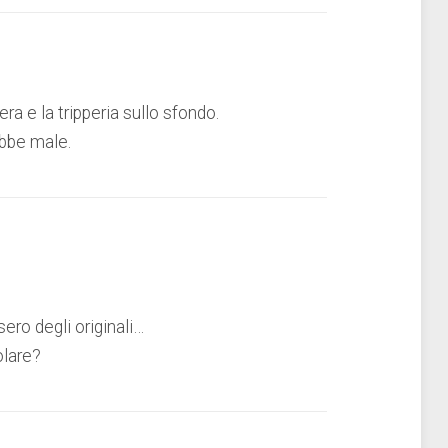
sera e la tripperia sullo sfondo.
bbe male.
sero degli originali…
olare?