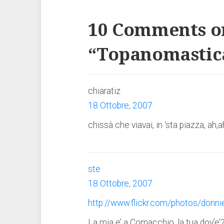
10 Comments o
“
Topanomastic
chiaratiz
18 Ottobre, 2007
chissà che viavai, in ‘sta piazza, ah,
ste
18 Ottobre, 2007
http://www.flickr.com/photos/don
La mia e’ a Comacchio, la tua dov’e’