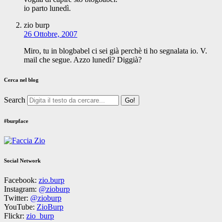
io parto lunedì.
zio burp
26 Ottobre, 2007
Miro, tu in blogbabel ci sei già perchè ti ho segnalata io. V.
mail che segue. Azzo lunedì? Diggià?
Cerca nel blog
Search
#burpface
Social Network
Facebook:
zio.burp
Instagram:
@zioburp
Twitter:
@zioburp
YouTube:
ZioBurp
Flickr:
zio_burp