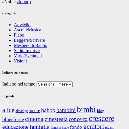
aNobii:
zioburp
Categorie
Adv/Mkt
Ascolti/Musica
Fiabe
Leggere/Scrivere
Mestiere di Babbo
Scritture miste
Varie/Eventuali
Visioni
Indietro nel tempo
Indietro nel tempo
In pillole
bimbi
alice
babbo
bambini
amore
blog
altoadige
crescere
cinema
cinestesia
concerto
bluesforce
genitori
educazione
famiglia
fondo
fantasia
giganti
fiabe