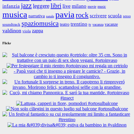
jazz
libri
leggere
live
infanzia
milano
movie
music
musica
pavia
rock
scrivere
scuola
narrativa
sesso
natale
spaziomusica
trentino
teatro
vacanze
soundtrack
tv
vacanza
valdinon
zappa
viola
Flickr