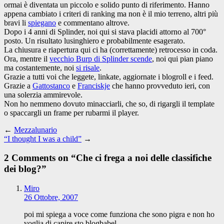
ormai è diventata un piccolo e solido punto di riferimento. Hanno
appena cambiato i criteri di ranking ma non è il mio terreno, altri più
bravi li
spiegano
e commentano altrove.
Dopo i 4 anni di Splinder, noi qui si stava placidi attorno al 700°
posto. Un risultato lusinghiero e probabilmente esagerato.
La chiusura e riapertura qui ci ha (correttamente) retrocesso in coda.
Ora, mentre il
vecchio Burp di Splinder scende
, noi qui pian piano
ma costantemente, noi
si risale
.
Grazie a tutti voi che leggete, linkate, aggiornate i blogroll e i feed.
Grazie a
Gattostanco
e
Franciskje
che hanno provveduto ieri, con
una solerzia ammirevole.
Non ho nemmeno dovuto minacciarli, che so, di rigargli il template
o spaccargli un frame per rubarmi il player.
←
Mezzalunario
“I thought I was a child”
→
2 Comments on “
Che ci frega a noi delle classifiche
dei blog?
”
Miro
26 Ottobre, 2007
poi mi spiega a voce come funziona che sono pigra e non ho
voglia di capire sto blogbabel.