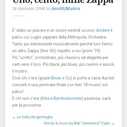
28 Gennaio 2008 in
Ascolti/Musica
E’ stato un piacere e un onore venerdì scorso
dividere
il
palco coi cugini zappiani della Metropolis Orchestra.
Tanto più interessante musicalmente perché loro fanno
un altro Zappa (fine ’60) rispetto a noi (primi ’70).
Più “scritto”, orchestrato, più classico ed elegante per
certi versi il loro. Più black, più blues, più casino e assoli,
il nostro.
Così chi c’era (grazie
Bisax
e
Zu
) si porta a casa due bei
concerti e una jammata finale con ben 18 musici sul
palco!
E chi non c’era (
Kika
e
Bambolescente
) pazienza: sarà
per la prossima.
←
La Viola che germoglia
Words & music by Bob “Garamond” Dylan
→