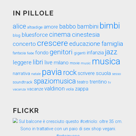
IN PILLOLE
bimbi
alice
babbo
bambini
amore
altoadige
cinema
cinestesia
bluesforce
blog
crescere
educazione
famiglia
concerto
genitori
jazz
fondo
infanzia
fantasia
fiabe
giganti
musica
libri
leggere
live
milano
movie
music
pavia
rock
scuola
scrivere
narrativa
sesso
natale
spaziomusica
trentino
teatro
soundtrack
tv
valdinon
zappa
vacanze
viola
vacanza
FLICKR