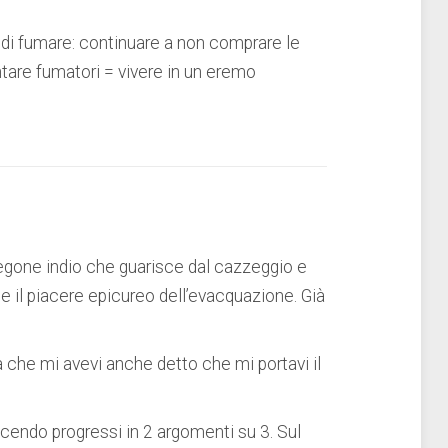
di fumare: continuare a non comprare le
ntare fumatori = vivere in un eremo
regone indio che guarisce dal cazzeggio e
si e il piacere epicureo dell’evacquazione. Già
 che mi avevi anche detto che mi portavi il
facendo progressi in 2 argomenti su 3. Sul