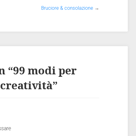
Bruciore & consolazione
→
n “
99 modi per
 creatività
”
ssare