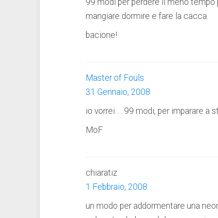
99 modi per perdere il meno tempo p
mangiare dormire e fare la cacca.
bacione!
Master of Fouls
31 Gennaio, 2008
io vorrei … 99 modi, per imparare a s
MoF
chiaratiz
1 Febbraio, 2008
un modo per addormentare una neon