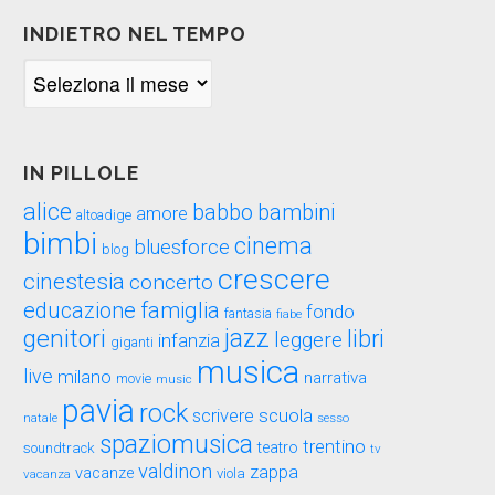
INDIETRO NEL TEMPO
Indietro
nel
tempo
IN PILLOLE
alice
babbo
bambini
amore
altoadige
bimbi
cinema
bluesforce
blog
crescere
cinestesia
concerto
educazione
famiglia
fondo
fantasia
fiabe
genitori
jazz
libri
leggere
infanzia
giganti
musica
live
milano
narrativa
movie
music
pavia
rock
scuola
scrivere
sesso
natale
spaziomusica
trentino
teatro
soundtrack
tv
valdinon
zappa
vacanze
viola
vacanza