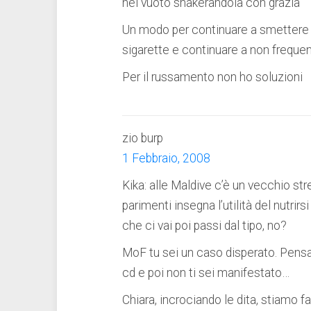
nel vuoto shakerandola con grazia
Un modo per continuare a smettere 
sigarette e continuare a non freque
Per il russamento non ho soluzioni
zio burp
1 Febbraio, 2008
Kika: alle Maldive c’è un vecchio st
parimenti insegna l’utilità del nutrir
che ci vai poi passi dal tipo, no?
MoF tu sei un caso disperato. Pensa
cd e poi non ti sei manifestato…
Chiara, incrociando le dita, stiamo 