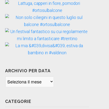
ARCHIVIO PER DATA
Archivio
per
data
CATEGORIE