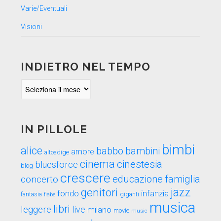
Varie/Eventuali
Visioni
INDIETRO NEL TEMPO
Indietro
nel
tempo
IN PILLOLE
bimbi
alice
babbo
bambini
amore
altoadige
cinema
cinestesia
bluesforce
blog
crescere
educazione
famiglia
concerto
genitori
jazz
fondo
infanzia
fantasia
fiabe
giganti
musica
libri
leggere
live
milano
movie
music