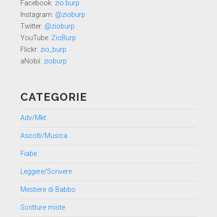
Facebook:
zio.burp
Instagram:
@zioburp
Twitter:
@zioburp
YouTube:
ZioBurp
Flickr:
zio_burp
aNobii:
zioburp
CATEGORIE
Adv/Mkt
Ascolti/Musica
Fiabe
Leggere/Scrivere
Mestiere di Babbo
Scritture miste