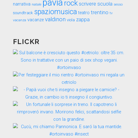
pavia
rock
scuola
scrivere
narrativa
sesso
natale
spaziomusica
trentino
teatro
soundtrack
tv
valdinon
zappa
vacanze
viola
vacanza
FLICKR