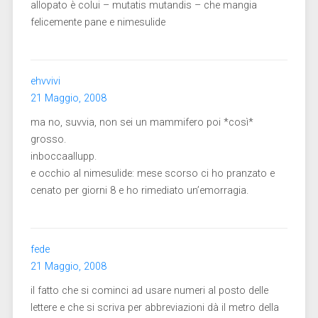
allopato è colui – mutatis mutandis – che mangia
felicemente pane e nimesulide
ehvvivi
21 Maggio, 2008
ma no, suvvia, non sei un mammifero poi *così*
grosso.
inboccaallupp.
e occhio al nimesulide: mese scorso ci ho pranzato e
cenato per giorni 8 e ho rimediato un’emorragia.
fede
21 Maggio, 2008
il fatto che si cominci ad usare numeri al posto delle
lettere e che si scriva per abbreviazioni dà il metro della