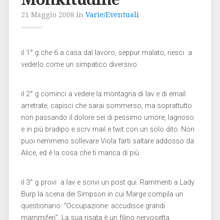
21 Maggio 2008 in
Varie/Eventuali
il 1° g che 6 a casa dal lavoro, seppur malato, riesci a
vederlo come un simpatico diversivo.
il 2° g cominci a vedere la montagna di lav e di email
arretrate, capisci che sarai sommerso, ma soprattutto
non passando il dolore sei di pessimo umore, lagnoso
e in più bradipo e scrv mail e twit con un solo dito. Non
puoi nemmeno sollevare Viola farti saltare addosso da
Alice, ed è la cosa che ti manca di più.
il 3° g provi a lav e scrivi un post qui. Rammenti a Lady
Burp la scena dei Simpson in cui Marge compila un
questionario: “Occupazione: accudisce grandi
mammiferi”. La sua risata è un filino nervosetta.