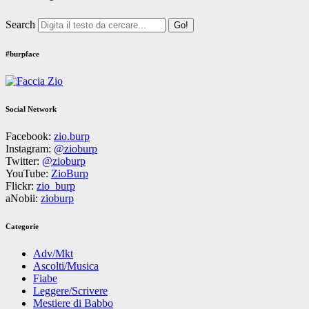
Search
#burpface
Social Network
Facebook:
zio.burp
Instagram:
@zioburp
Twitter:
@zioburp
YouTube:
ZioBurp
Flickr:
zio_burp
aNobii:
zioburp
Categorie
Adv/Mkt
Ascolti/Musica
Fiabe
Leggere/Scrivere
Mestiere di Babbo