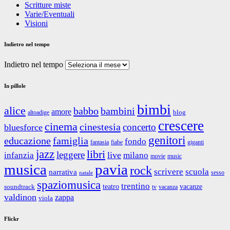
Scritture miste
Varie/Eventuali
Visioni
Indietro nel tempo
Indietro nel tempo
In pillole
bimbi
alice
babbo
bambini
amore
blog
altoadige
crescere
cinema
cinestesia
concerto
bluesforce
genitori
educazione
famiglia
fondo
fantasia
giganti
fiabe
jazz
libri
leggere
live
infanzia
milano
movie
music
musica
pavia
rock
scrivere
scuola
narrativa
sesso
natale
spaziomusica
trentino
teatro
vacanze
soundtrack
tv
vacanza
valdinon
zappa
viola
Flickr