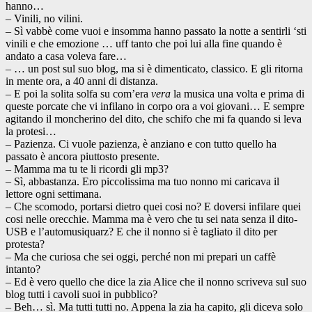
hanno…
– Vinili, no vilini.
– Sì vabbè come vuoi e insomma hanno passato la notte a sentirli ‘sti
vinili e che emozione … uff tanto che poi lui alla fine quando è
andato a casa voleva fare…
– … un post sul suo blog, ma si è dimenticato, classico. E gli ritorna
in mente ora, a 40 anni di distanza.
– E poi la solita solfa su com’era
vera
la musica una volta e prima di
queste porcate che vi infilano in corpo ora a voi giovani… E sempre
agitando il moncherino del dito, che schifo che mi fa quando si leva
la protesi…
– Pazienza. Ci vuole pazienza, è anziano e con tutto quello ha
passato è ancora piuttosto presente.
– Mamma ma tu te li ricordi gli mp3?
– Sì, abbastanza. Ero piccolissima ma tuo nonno mi caricava il
lettore ogni settimana.
– Che scomodo, portarsi dietro quei cosi no? E doversi infilare quei
cosi nelle orecchie. Mamma ma è vero che tu sei nata senza il dito-
USB e l’automusiquarz? E che il nonno si è tagliato il dito per
protesta?
– Ma che curiosa che sei oggi, perché non mi prepari un caffè
intanto?
– Ed è vero quello che dice la zia Alice che il nonno scriveva sul suo
blog tutti i cavoli suoi in pubblico?
– Beh… sì. Ma tutti tutti no. Appena la zia ha capito, gli diceva solo