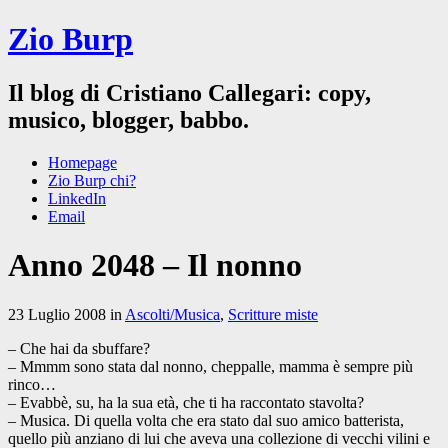
Zio Burp
Il blog di Cristiano Callegari: copy,
musico, blogger, babbo.
Homepage
Zio Burp chi?
LinkedIn
Email
Anno 2048 – Il nonno
23 Luglio 2008 in
Ascolti/Musica
,
Scritture miste
– Che hai da sbuffare?
– Mmmm sono stata dal nonno, cheppalle, mamma è sempre più
rinco…
– Evabbè, su, ha la sua età, che ti ha raccontato stavolta?
– Musica. Di quella volta che era stato dal suo amico batterista,
quello più anziano di lui che aveva una collezione di vecchi vilini e