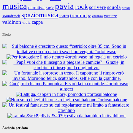
musica
pavia
rock
scrivere
scuola
narrativa
sesso
natale
spaziomusica
trentino
teatro
vacanze
soundtrack
tv
vacanza
valdinon
zappa
viola
Flickr
Archivio per data