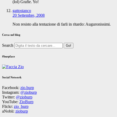
(lol) Grafie. Yo!
gattostanco
20 Settembre, 2008
Non resisto alla tentazione di farli in ritardo: Auguronissimi.
Cerca nel blog
Search
#burpface
Social Network
Facebook:
zio.burp
Instagram:
@zioburp
Twitter:
@zioburp
YouTube:
ZioBurp
Flickr:
zio_burp
aNobii:
zioburp