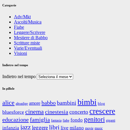
Categorie
Adv/Mkt
Ascolti/Musica
Fiabe
Leggere/Scrivere
Mestiere di Babbo
Scritture miste
Varie/Eventuali
Visioni
Indietro nel tempo
Indietro nel tempo
In pillole
bimbi
alice
babbo
bambini
amore
blog
altoadige
crescere
cinema
cinestesia
concerto
bluesforce
genitori
educazione
famiglia
fondo
fantasia
giganti
fiabe
jazz
libri
leggere
live
infanzia
milano
movie
music