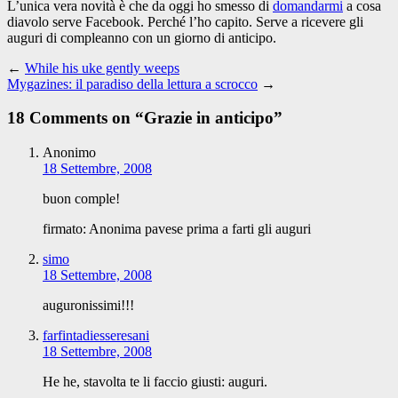
L’unica vera novità è che da oggi ho smesso di
domandarmi
a cosa
diavolo serve Facebook. Perché l’ho capito. Serve a ricevere gli
auguri di compleanno con un giorno di anticipo.
←
While his uke gently weeps
Mygazines: il paradiso della lettura a scrocco
→
18 Comments on “
Grazie in anticipo
”
Anonimo
18 Settembre, 2008
buon comple!
firmato: Anonima pavese prima a farti gli auguri
simo
18 Settembre, 2008
auguronissimi!!!
farfintadiesseresani
18 Settembre, 2008
He he, stavolta te li faccio giusti: auguri.