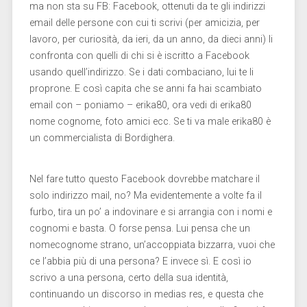
ma non sta su FB: Facebook, ottenuti da te gli indirizzi
email delle persone con cui ti scrivi (per amicizia, per
lavoro, per curiosità, da ieri, da un anno, da dieci anni) li
confronta con quelli di chi si è iscritto a Facebook
usando quell’indirizzo. Se i dati combaciano, lui te li
proprone. E così capita che se anni fa hai scambiato
email con – poniamo – erika80, ora vedi di erika80
nome cognome, foto amici ecc. Se ti va male erika80 è
un commercialista di Bordighera.
Nel fare tutto questo Facebook dovrebbe matchare il
solo indirizzo mail, no? Ma evidentemente a volte fa il
furbo, tira un po’ a indovinare e si arrangia con i nomi e
cognomi e basta. O forse pensa. Lui pensa che un
nomecognome strano, un’accoppiata bizzarra, vuoi che
ce l’abbia più di una persona? E invece sì. E così io
scrivo a una persona, certo della sua identità,
continuando un discorso in medias res, e questa che