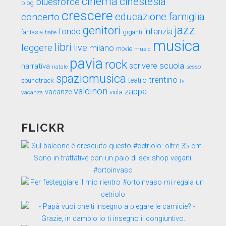
cinema
cinestesia
bluesforce
blog
crescere
educazione
famiglia
concerto
genitori
jazz
fondo
infanzia
fantasia
fiabe
giganti
musica
libri
leggere
live
milano
movie
music
pavia
rock
scuola
scrivere
narrativa
sesso
natale
spaziomusica
trentino
teatro
soundtrack
tv
valdinon
zappa
vacanze
viola
vacanza
FLICKR