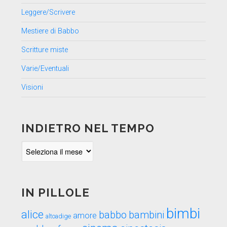
Leggere/Scrivere
Mestiere di Babbo
Scritture miste
Varie/Eventuali
Visioni
INDIETRO NEL TEMPO
Indietro
nel
tempo
IN PILLOLE
bimbi
alice
babbo
bambini
amore
altoadige