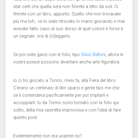
star certi che quella sera non finirete a letto da soli. Ci
finirete con un libro, appunto. Quello che non trovavate
più ma toh, ve lo siete ritrovato in mano giocando e mai
avevate fatto caso al suo dorso di quel colore e forse è
un segnale: ora di (ri)leggerlo.
Se poi siete ganzi con le foto, tipo
Silvio Belloni
, allora le
vostre poesie possono diventare anche arte figurativa.
Io ci ho giocato a Torino, mesi fa, alla Fiera del libro.
C’erano un centinaio di libri sparsi e gente tipo me che
se li contendeva pacificamente per poi impilarli e
accoppiarli. Io da Torino sono tornato con la foto qui
sotto, della mia operetta improvvisa e con l’idea di fare
questo post.
Evidentemente non era urgente no?