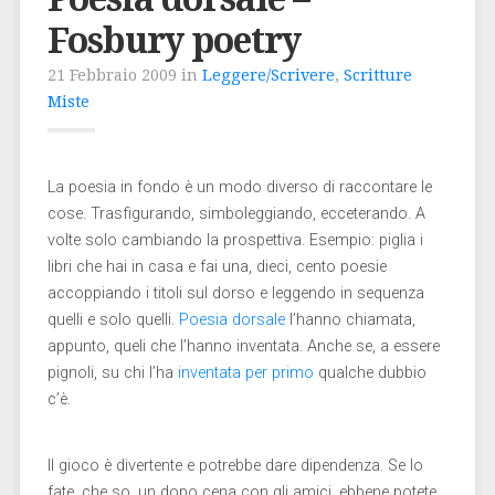
Fosbury poetry
21 Febbraio 2009 in
Leggere/Scrivere
,
Scritture
Miste
La poesia in fondo è un modo diverso di raccontare le
cose. Trasfigurando, simboleggiando, ecceterando. A
volte solo cambiando la prospettiva. Esempio: piglia i
libri che hai in casa e fai una, dieci, cento poesie
accoppiando i titoli sul dorso e leggendo in sequenza
quelli e solo quelli.
Poesia dorsale
l’hanno chiamata,
appunto, queli che l’hanno inventata. Anche se, a essere
pignoli, su chi l’ha
inventata per primo
qualche dubbio
c’è.
Il gioco è divertente e potrebbe dare dipendenza. Se lo
fate, che so, un dopo cena con gli amici, ebbene potete