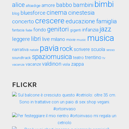
bimbi
alice
babbo
bambini
amore
altoadige
cinema
cinestesia
bluesforce
blog
crescere
educazione
famiglia
concerto
genitori
jazz
fondo
infanzia
fantasia
fiabe
giganti
musica
libri
leggere
live
milano
movie
music
pavia
rock
scuola
scrivere
narrativa
sesso
natale
spaziomusica
trentino
teatro
soundtrack
tv
valdinon
zappa
vacanze
viola
vacanza
FLICKR