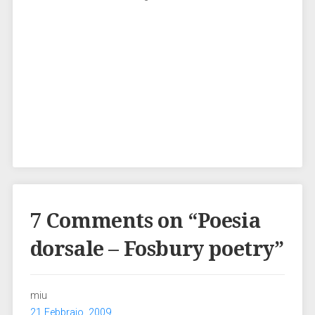
←
sci
Ell
Il Circo
Zimmerman
torna al
Nidaba
→
7 Comments on “
Poesia
dorsale – Fosbury poetry
”
miu
21 Febbraio, 2009