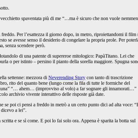
otto.
del vecchietto spaventata più di me “…ma è sicuro che non vuole nemm
freddo. Per l’esattezza il giorno dopo, in metro, riproiettandomi il film
sto se avesse senso il desiderio di congelare la propria prole. Per poterl
ma, senza scendere però.
 dotandolo di una patente di supereroe mitologico: PapàTitano. Lei che
urla o per istinto – persino il pianto della sorella maggiore. Spugna son
ella settenne: mezzora di
Neverending Story
con tanto di trascrizione
ibro, rito del quanto bene (lungo come la fila di tutte le formiche del
a luna” “… ahem… (improvviso al volo) a far sognare gli innamorati…”
olo archivio vivente interattivo delle risposte già date.
he se poi ci pensi a freddo in metrò a un certo punto dici ad alta voce: “
dicevo a lei”.
scritta e se sì come. E poi lo fai solo ora. Appena è sparita la botta sul