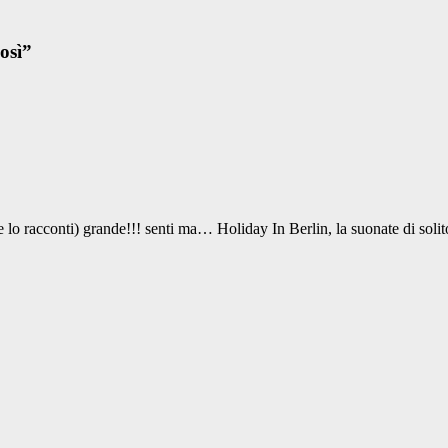
osì
”
e lo racconti) grande!!! senti ma… Holiday In Berlin, la suonate di solit