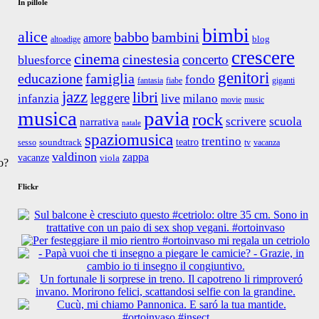
In pillole
bimbi
alice
babbo
bambini
amore
blog
altoadige
crescere
cinema
cinestesia
concerto
bluesforce
genitori
educazione
famiglia
fondo
fantasia
giganti
fiabe
jazz
libri
leggere
live
infanzia
milano
movie
music
musica
pavia
rock
scrivere
scuola
narrativa
natale
spaziomusica
trentino
teatro
soundtrack
sesso
tv
vacanza
valdinon
zappa
vacanze
viola
o?
Flickr