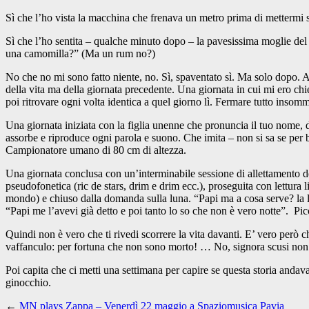
Sì che l’ho vista la macchina che frenava un metro prima di mettermi s
Sì che l’ho sentita – qualche minuto dopo – la pavesissima moglie 
una camomilla?” (Ma un rum no?)
No che no mi sono fatto niente, no. Sì, spaventato sì. Ma solo dopo. A 
della vita ma della giornata precedente. Una giornata in cui mi ero chie
poi ritrovare ogni volta identica a quel giorno lì. Fermare tutto insom
Una giornata iniziata con la figlia unenne che pronuncia il tuo nome,
assorbe e riproduce ogni parola e suono. Che imita – non si sa se per b
Campionatore umano di 80 cm di altezza.
Una giornata conclusa con un’interminabile sessione di allettamento d
pseudofonetica (ric de stars, drim e drim ecc.), proseguita con lettura l
mondo) e chiuso dalla domanda sulla luna. “Papi ma a cosa serve? l
“Papi me l’avevi già detto e poi tanto lo so che non è vero notte”. Picc
Quindi non è vero che ti rivedi scorrere la vita davanti. E’ vero però c
vaffanculo: per fortuna che non sono morto! … No, signora scusi non 
Poi capita che ci metti una settimana per capire se questa storia andava 
ginocchio.
←
MN plays Zappa – Venerdì 22 maggio a Spaziomusica Pavia