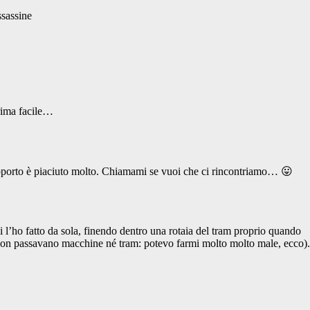
ssassine
crima facile…
rapporto è piaciuto molto. Chiamami se vuoi che ci rincontriamo… 😛
 l’ho fatto da sola, finendo dentro una rotaia del tram proprio quando
 non passavano macchine né tram: potevo farmi molto molto male, ecco).