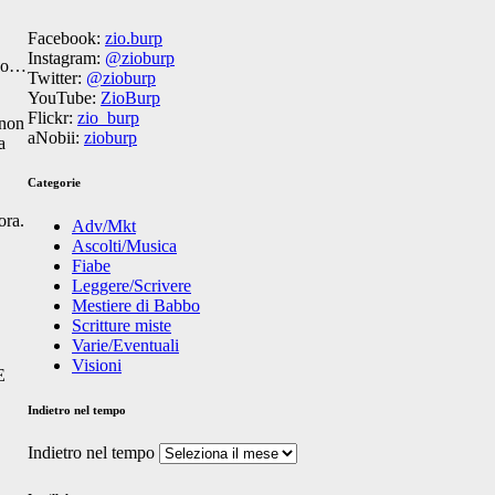
Facebook:
zio.burp
Instagram:
@zioburp
eno…
Twitter:
@zioburp
YouTube:
ZioBurp
Flickr:
zio_burp
 non
aNobii:
zioburp
a
Categorie
ora.
Adv/Mkt
Ascolti/Musica
Fiabe
Leggere/Scrivere
Mestiere di Babbo
Scritture miste
Varie/Eventuali
Visioni
E
Indietro nel tempo
Indietro nel tempo